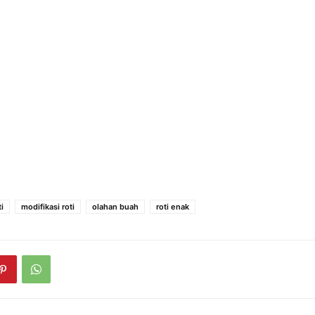
i
modifikasi roti
olahan buah
roti enak