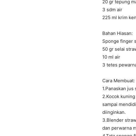
20 gr tepung m
3 sdm air
225 ml krim ken
Bahan
Hiasan:
Sponge finger
s
50 gr selai str
10 ml air
3 tetes pewarn
Cara Membuat:
1.Panaskan jus 
2.Kocok kuning 
sampai mendidi
diinginkan.
3.Blender straw
dan perwarna me
4.Tata
sponge f