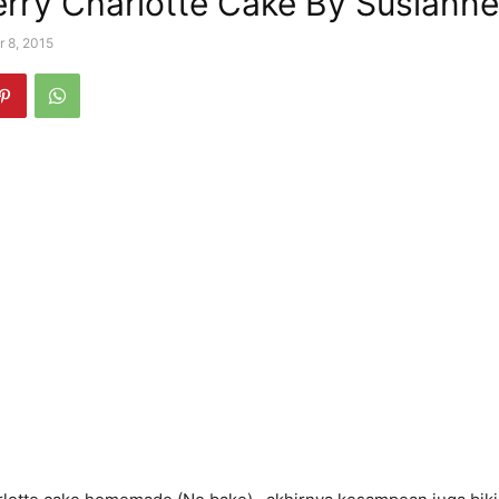
rry Charlotte Cake By Susianne
r 8, 2015