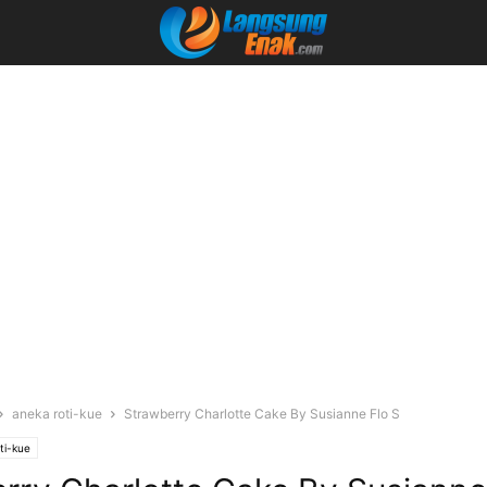
aneka roti-kue
Strawberry Charlotte Cake By Susianne Flo S
ti-kue