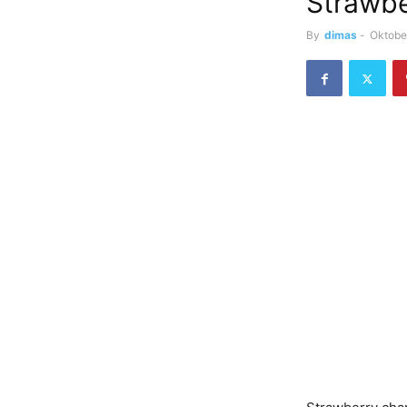
Strawbe
By
dimas
-
Oktobe