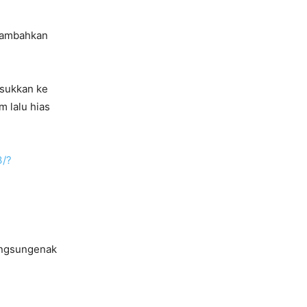
 Tambahkan
asukkan ke
m lalu hias
3/?
ngsungenak