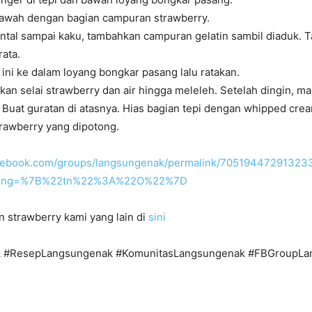
bawah dengan bagian campuran strawberry.
ental sampai kaku, tambahkan campuran gelatin sambil diaduk.
ata.
ini ke dalam loyang bongkar pasang lalu ratakan.
kan selai strawberry dan air hingga meleleh. Setelah dingin, m
a. Buat guratan di atasnya. Hias bagian tepi dengan whipped crea
rawberry yang dipotong.
acebook.com/groups/langsungenak/permalink/70519447291323
cking=%7B%22tn%22%3A%22O%22%7D
n strawberry kami yang lain di
sini
 #ResepLangsungenak #KomunitasLangsungenak #FBGroupLa