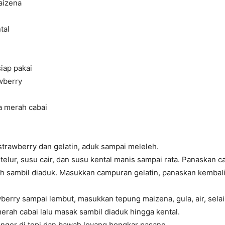
aizena
tal
iap pakai
awberry
a merah cabai
strawberry dan gelatin, aduk sampai meleleh.
telur, susu cair, dan susu kental manis sampai rata. Panaskan c
h sambil diaduk. Masukkan campuran gelatin, panaskan kembali.
berry sampai lembut, masukkan tepung maizena, gula, air, selai
rah cabai lalu masak sambil diaduk hingga kental.
inger
di tepi dan bawah loyang bongkar pasang.