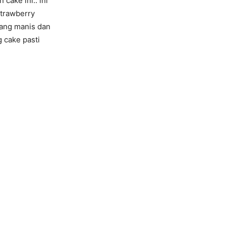
cake ini.. ini
strawberry
yang manis dan
g cake pasti