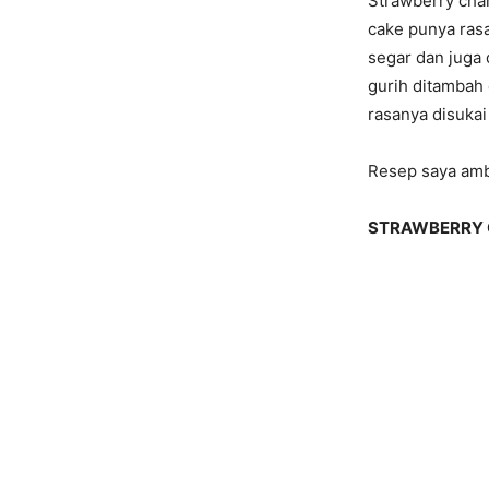
Strawberry char
cake punya rasa
segar dan juga
gurih ditambah
rasanya disukai
Resep saya ambi
STRAWBERRY C