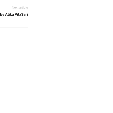
Next article
by Atika PitaSari
n