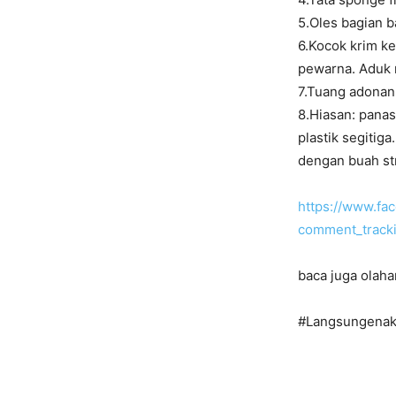
5.Oles bagian 
6.Kocok krim k
pewarna. Aduk r
7.Tuang adonan 
8.Hiasan: panas
plastik segitig
dengan buah st
https://www.f
comment_tra
baca juga olaha
#Langsungenak