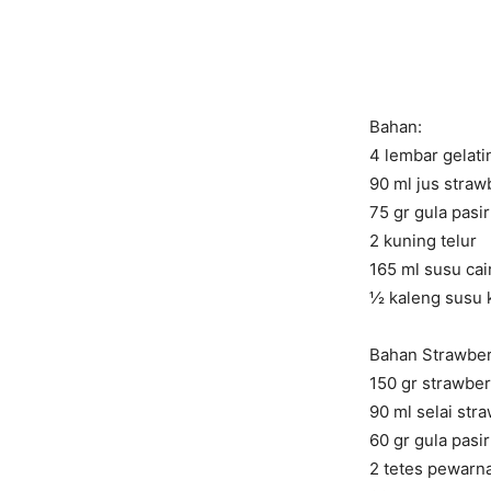
Bahan
:
4 lembar gelati
90 ml jus straw
75 gr gula pasir
2 kuning telur
165 ml susu cai
½ kaleng susu 
Bahan
Strawber
150 gr strawber
90 ml selai str
60 gr gula pasir
2 tetes pewarn