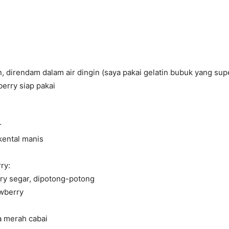
n, direndam dalam air dingin (saya pakai gelatin bubuk yang sup
berry siap pakai
r
kental manis
ry:
ry segar, dipotong-potong
awberry
a merah cabai