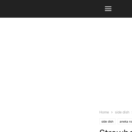
Home
side dish
side dish
aneka ro