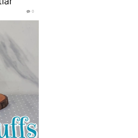
iar
0