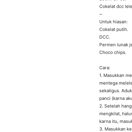
Cokelat dcc lele
~
Untuk hiasan:
Cokelat putih.
DCC.
Permen lunak je
Choco chips.
Cara:
1. Masukkan men
mentega melele
sekaligus. Aduk
panci (karna ak
2. Setelah hang
mengkilat, halus
karna itu, masu
3. Masukkan ke 