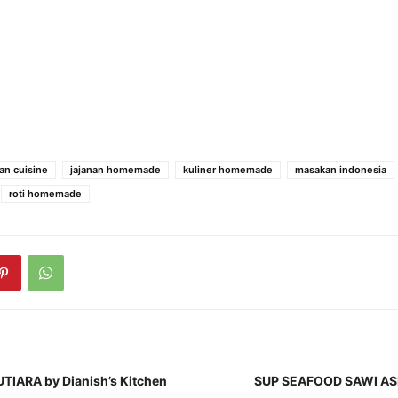
an cuisine
jajanan homemade
kuliner homemade
masakan indonesia
roti homemade
IARA by Dianish’s Kitchen
SUP SEAFOOD SAWI ASIN