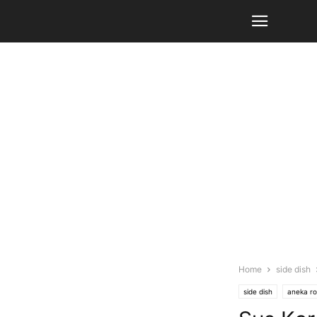
Home
side dish
side dish
aneka ro