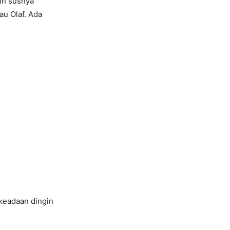
kin susnya
au Olaf. Ada
 keadaan dingin