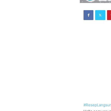
#
ResepLangsu