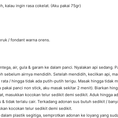
h, kalau ingin rasa cokelat. (Aku pakai 75gr)
ruk / fondant warna orens.
tega, air, gula & garam ke dalam panci. Nyalakan api sedang. P
h sebelum airnya mendidih. Setelah mendidih, kecilkan api, ma
 rata / hingga tidak ada putih-putih terigu. Masak hingga tidak
u pakai panci non stick, aku masak sekitar 2 menit). Biarkan hin
at, masukkan kocokan telur sedikit demi sedikit. Aduk hingga a
 & tidak terlalu cair. Terkadang adonan sus butuh sedikit / bany
kkan kocokan telur sedikit demi sedikit.
dalam plastik segitiga, semprotkan adonan ke loyang yang suda