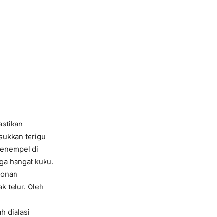
astikan
sukkan terigu
 menempel di
gga hangat kuku.
donan
ak telur. Oleh
h dialasi