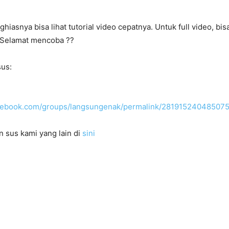
iasnya bisa lihat tutorial video cepatnya. Untuk full video, bisa 
. Selamat mencoba
??
us:
acebook.com/groups/langsungenak/permalink/281915240485075
n sus kami yang lain di
sini