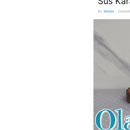
Sus Kar
By
dimas
-
Desemb