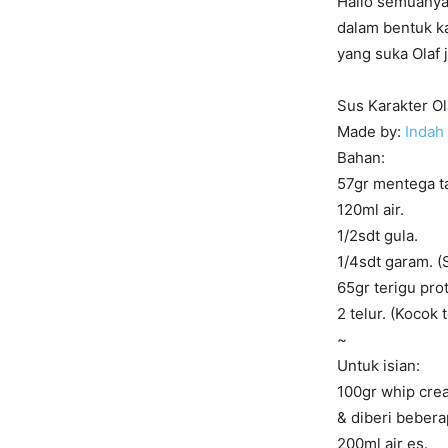
Hallo semuanya!
dalam bentuk ka
yang suka Olaf 
Sus Karakter Ol
Made by:
Indah 
Bahan:
57gr mentega ta
120ml air.
1/2sdt gula.
1/4sdt garam. (S
65gr terigu prot
2 telur. (Kocok 
~
Untuk isian:
100gr whip crea
& diberi bebera
200ml air es.