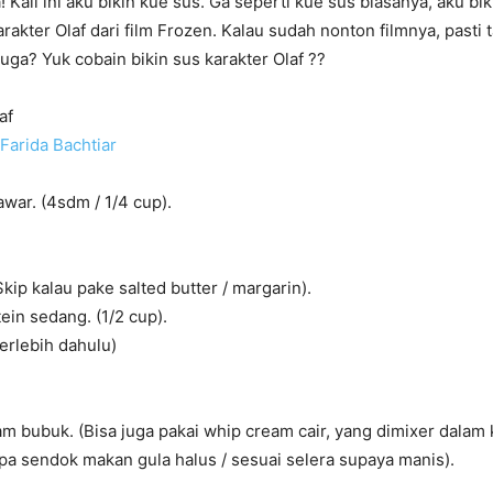
 Kali ini aku bikin kue sus. Ga seperti kue sus biasanya, aku bi
rakter Olaf dari film Frozen. Kalau sudah nonton filmnya, pasti t
juga? Yuk cobain bikin sus karakter Olaf
??
af
Farida Bachtiar
war. (4sdm / 1/4 cup).
kip kalau pake salted butter / margarin).
ein sedang. (1/2 cup).
terlebih dahulu)
m bubuk. (Bisa juga pakai whip cream cair, yang dimixer dalam
pa sendok makan gula halus / sesuai selera supaya manis).