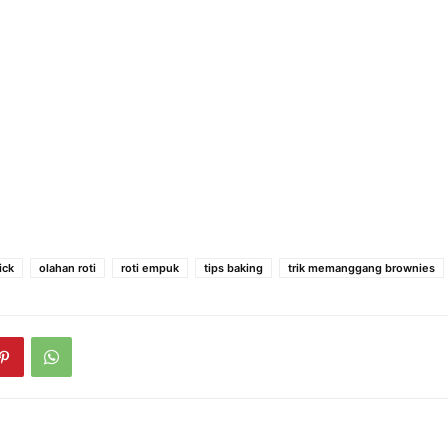
ick
olahan roti
roti empuk
tips baking
trik memanggang brownies