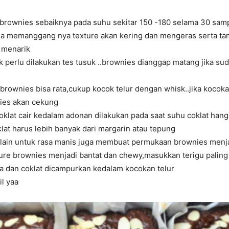
rownies sebaiknya pada suhu sekitar 150 -180 selama 30 samp
ma memanggang nya texture akan kering dan mengeras serta ta
 menarik
k perlu dilakukan tes tusuk ..brownies dianggap matang jika s
brownies bisa rata,cukup kocok telur dengan whisk..jika kocoka
nies akan cekung
klat cair kedalam adonan dilakukan pada saat suhu coklat hang
lat harus lebih banyak dari margarin atau tepung
selain untuk rasa manis juga membuat permukaan brownies menj
ture brownies menjadi bantat dan chewy,masukkan terigu paling 
 dan coklat dicampurkan kedalam kocokan telur
l yaa