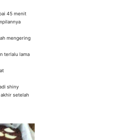
ai 45 menit
mpilannya
udah mengering
n terlalu lama
at
adi shiny
akhir setelah