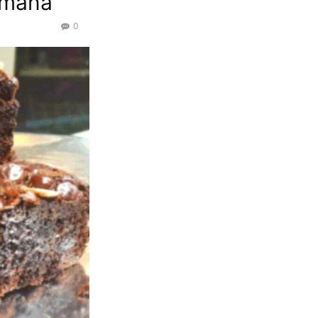
rmana
0