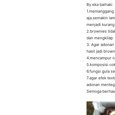
By eka baihaki
1.memanggang b
aja.semakin la
menjadi kurang
2.brownies tida
dan mengkilap
3. Agar adonan 
hasil jadi brow
4.mencampur co
5.komposisi cok
6.fungsi gula 
7.agar efek tex
adonan mentega
Semoga berhasi