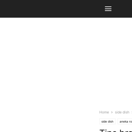
Home
side dish
side dish
aneka ro