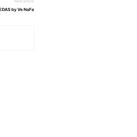
Next article
EDAS by Ve NaFa
n