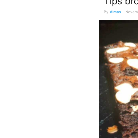
Tips br
By
dimas
-
Novemb