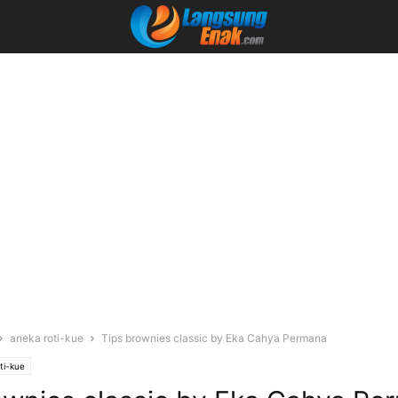
aneka roti-kue
Tips brownies classic by Eka Cahya Permana
ti-kue