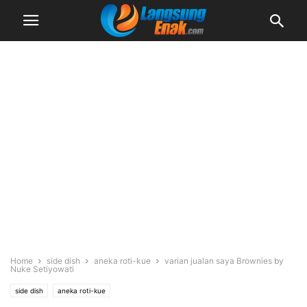
Home
side dish
aneka roti-kue
varian jualan saya Brownies by
Nuke Setiyowati
side dish
aneka roti-kue