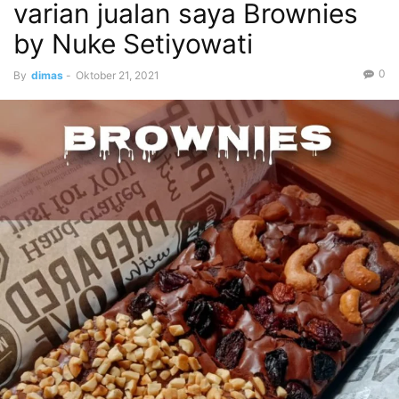
varian jualan saya Brownies
by Nuke Setiyowati
0
By
dimas
-
Oktober 21, 2021