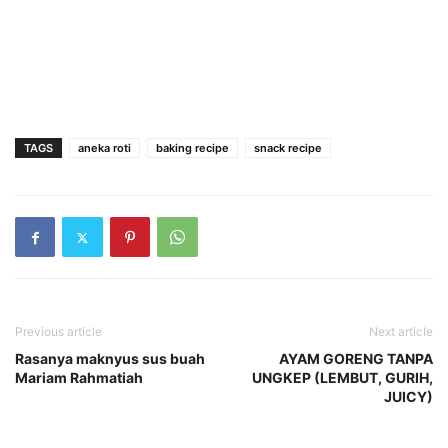
TAGS
aneka roti
baking recipe
snack recipe
Previous article
Next article
Rasanya maknyus sus buah
AYAM GORENG TANPA
Mariam Rahmatiah
UNGKEP (LEMBUT, GURIH,
JUICY)