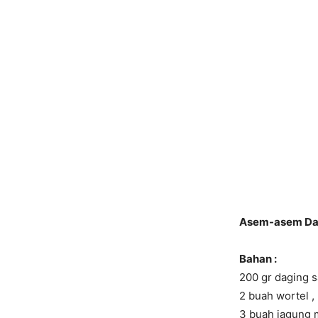
Asem-asem Dag
Bahan :
200 gr daging s
2 buah wortel ,
3 buah jagung 