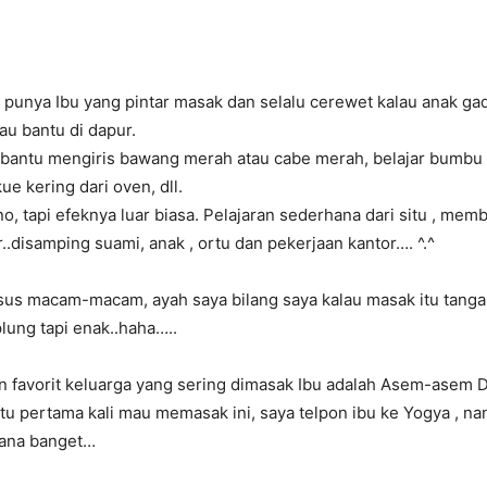
 punya Ibu yang pintar masak dan selalu cerewet kalau anak g
au bantu di dapur.
bantu mengiris bawang merah atau cabe merah, belajar bumbu d
e kering dari oven, dll.
no, tapi efeknya luar biasa. Pelajaran sederhana dari situ , mem
..disamping suami, anak , ortu dan pekerjaan
kantor…. ^.^
rsus macam-macam, ayah saya bilang saya kalau masak itu tang
ung tapi enak..haha…..
 favorit keluarga yang sering dimasak Ibu adalah Asem-asem D
ktu pertama kali mau memasak ini, saya telpon ibu ke Yogya , 
hana banget…