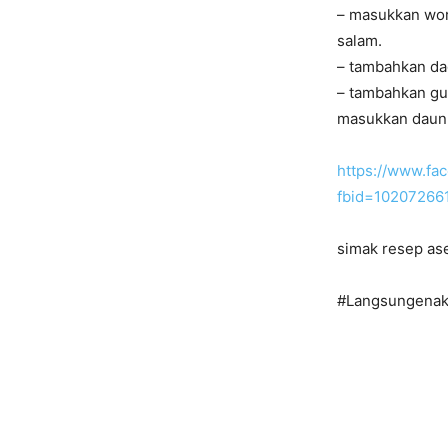
– masukkan wort
salam.
– tambahkan dag
– tambahkan gul
masukkan daun 
https://www.fa
fbid=10207266
simak resep as
#Langsungenak