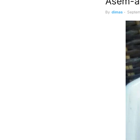
Asem-a
By
dimas
-
Septem