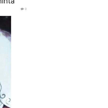
inta
0