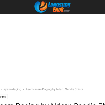
ayam-daging
Asem-asem Daging by Ndaru Gendis Shinta
aging