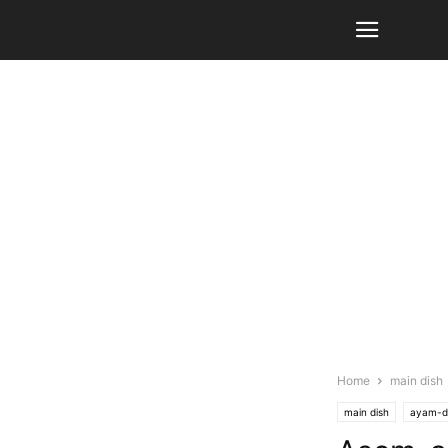
Home
main dish
main dish
ayam-d