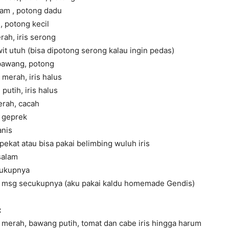
iam , potong dadu
, potong kecil
ah, iris serong
it utuh (bisa dipotong serong kalau ingin pedas)
bawang, potong
merah, iris halus
putih, iris halus
erah, cacah
s geprek
anis
pekat atau bisa pakai belimbing wuluh iris
salam
cukupnya
 msg secukupnya (aku pakai kaldu homemade Gendis)
:
 merah, bawang putih, tomat dan cabe iris hingga harum