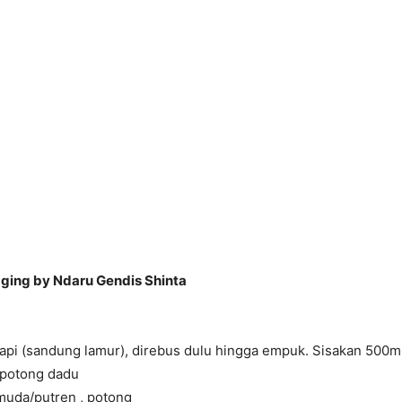
ing by Ndaru Gendis Shinta
api (sandung lamur), direbus dulu hingga empuk. Sisakan 500ml
 potong dadu
muda/putren , potong