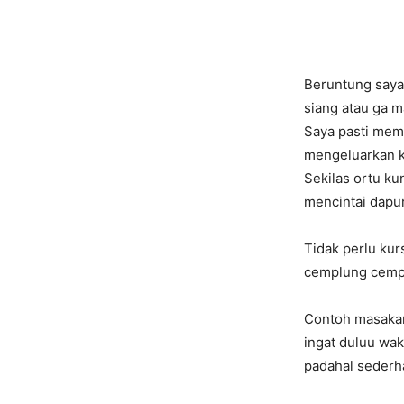
Beruntung saya
siang atau ga m
Saya pasti mem
mengeluarkan ku
Sekilas ortu ku
mencintai dapur
Tidak perlu ku
cemplung cempl
Contoh masakan
ingat duluu wa
padahal seder