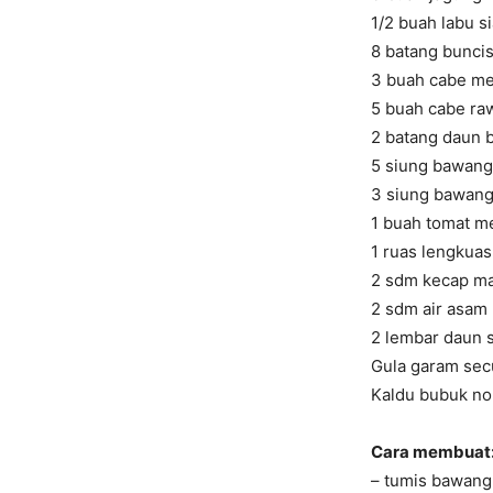
1/2 buah labu s
8 batang buncis
3 buah cabe mer
5 buah cabe raw
2 batang daun 
5 siung bawang 
3 siung bawang 
1 buah tomat m
1 ruas lengkua
2 sdm kecap m
2 sdm air asam 
2 lembar daun 
Gula garam se
Kaldu bubuk no
Cara membuat
– tumis bawang