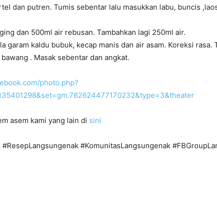
el dan putren. Tumis sebentar lalu masukkan labu, buncis ,lao
ing dan 500ml air rebusan. Tambahkan lagi 250ml air.
a garam kaldu bubuk, kecap manis dan air asam. Koreksi rasa. 
bawang . Masak sebentar dan angkat.
cebook.com/photo.php?
135401298&set=gm.762624477170232&type=3&theater
em asem kami yang lain di
sini
 #ResepLangsungenak #KomunitasLangsungenak #FBGroupLa