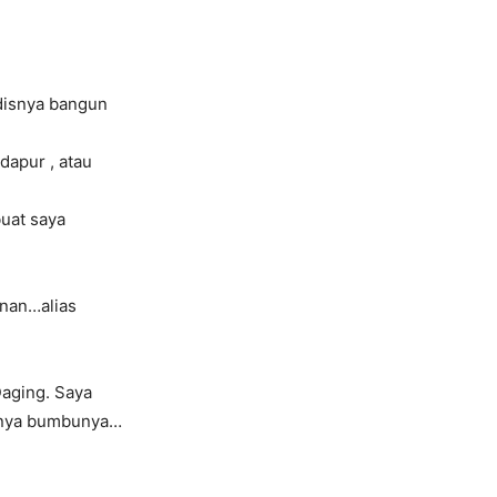
adisnya bangun
apur , atau
buat saya
anan…alias
aging. Saya
nanya bumbunya…