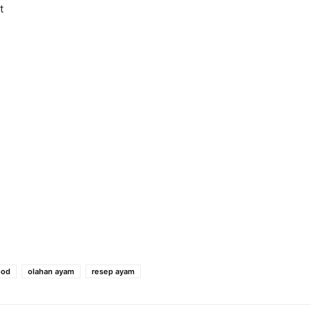
t
ood
olahan ayam
resep ayam