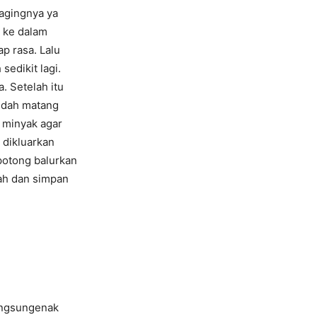
dagingnya ya
 ke dalam
 rasa. Lalu
sedikit lagi.
. Setelah itu
sudah matang
i minyak agar
 dikluarkan
potong balurkan
ah dan simpan
ngsungenak