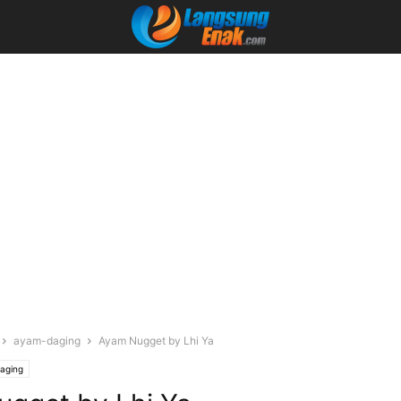
ayam-daging
Ayam Nugget by Lhi Ya
aging