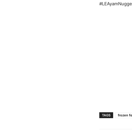
#LEAyamNugge
TAGS
frozen f