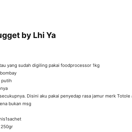
gget by Lhi Ya
au yang sudah digiling pakai foodprocessor 1kg
 bombay
 putih
pnya
secukupnya. Disini aku pakai penyedap rasa jamur merk Totole 
arena bukan msg
nis1sachet
 250gr