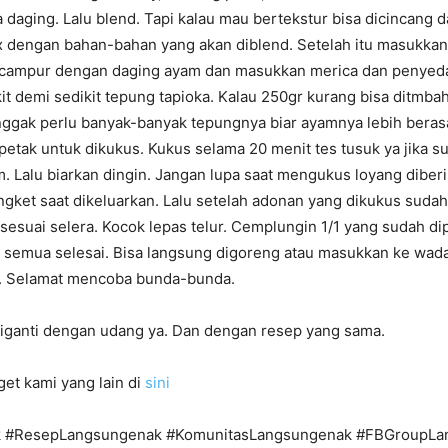
 daging. Lalu blend. Tapi kalau mau bertekstur bisa dicincang 
ix dengan bahan-bahan yang akan diblend. Setelah itu masukkan
ampur dengan daging ayam dan masukkan merica dan penyedap
t demi sedikit tepung tapioka. Kalau 250gr kurang bisa ditmbah 
nggak perlu banyak-banyak tepungnya biar ayamnya lebih berasa
 petak untuk dikukus. Kukus selama 20 menit tes tusuk ya jika 
. Lalu biarkan dingin. Jangan lupa saat mengukus loyang diber
ngket saat dikeluarkan. Lalu setelah adonan yang dikukus sudah
esuai selera. Kocok lepas telur. Cemplungin 1/1 yang sudah di
i semua selesai. Bisa langsung digoreng atau masukkan ke wad
r. Selamat mencoba bunda-bunda.
diganti dengan udang ya. Dan dengan resep yang sama.
et kami yang lain di
sini
 #ResepLangsungenak #KomunitasLangsungenak #FBGroupLa