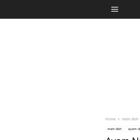
Home
main dish
main dish
ayam-d