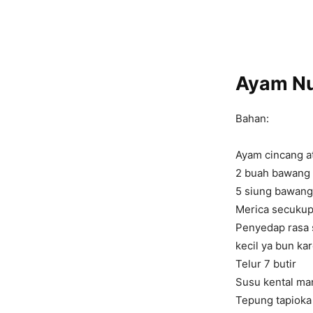
Ayam Nu
Bahan:
Ayam cincang at
2 buah bawang
5 siung bawang
Merica secuku
Penyedap rasa 
kecil ya bun k
Telur 7 butir
Susu kental ma
Tepung tapioka