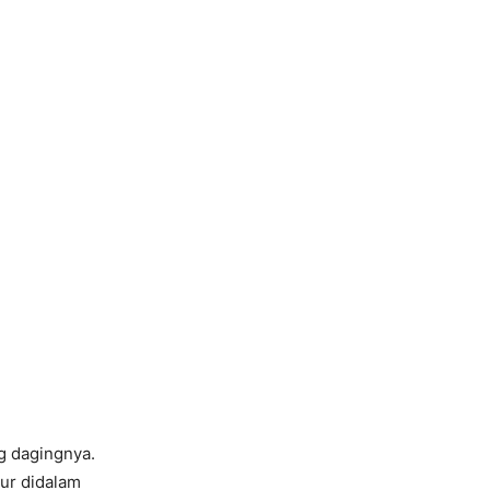
g dagingnya.
lur didalam