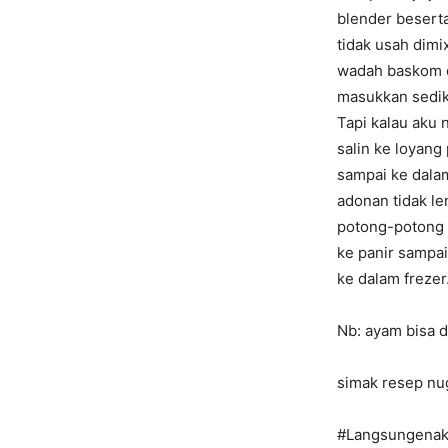
blender beserta
tidak usah dim
wadah baskom c
masukkan sediki
Tapi kalau aku 
salin ke loyang
sampai ke dalam
adonan tidak le
potong-potong s
ke panir sampa
ke dalam freze
Nb: ayam bisa 
simak resep nug
#Langsungenak