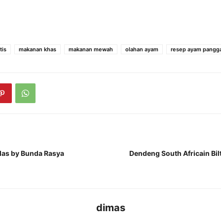
tis
makanan khas
makanan mewah
olahan ayam
resep ayam pangg
as by Bunda Rasya
Dendeng South Africain Bil
dimas