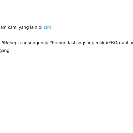
am kami yang lain di
sini
 #ResepLangsungenak #KomunitasLangsungenak #FBGroupLa
gang