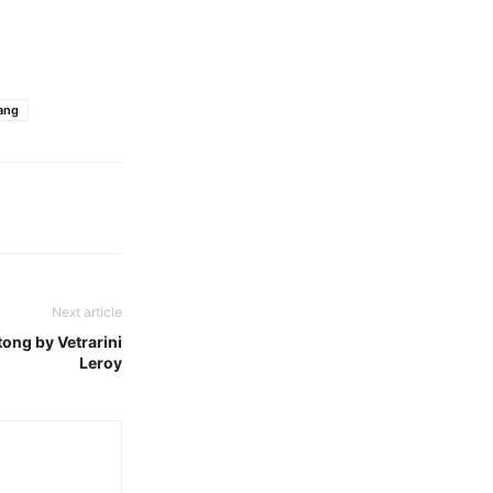
ang
Next article
tong by Vetrarini
Leroy