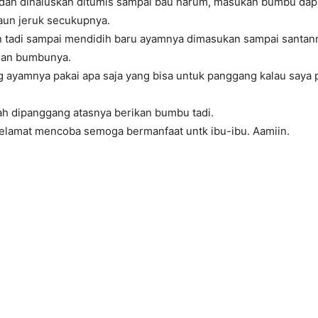
ah dihaluskan ditumis sampai bau harum, masukan bumbu dap
aun jeruk secukupnya.
 tadi sampai mendidih baru ayamnya dimasukan sampai santann
dan bumbunya.
 ayamnya pakai apa saja yang bisa untuk panggang kalau saya p
h dipanggang atasnya berikan bumbu tadi.
 selamat mencoba semoga bermanfaat untk ibu-ibu. Aamiin.