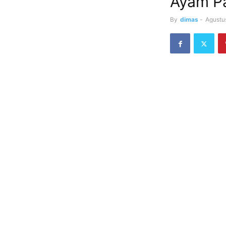
Ayam P
By
dimas
-
Agustu