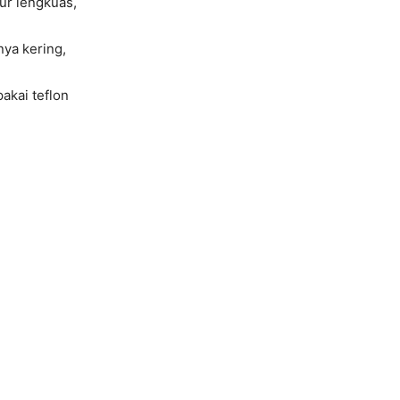
ur lengkuas,
ya kering,
akai teflon