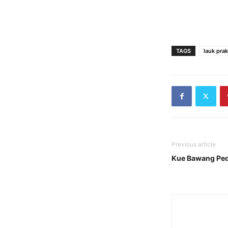
TAGS
lauk prak
Previous article
Kue Bawang Ped