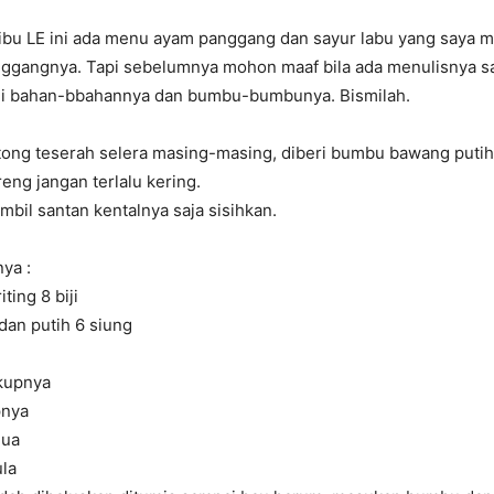
-ibu LE ini ada menu ayam panggang dan sayur labu yang saya 
ggangnya. Tapi sebelumnya mohon maaf bila ada menulisnya s
ni bahan-bbahannya dan bumbu-bumbunya. Bismilah.
tong teserah selera masing-masing, diberi bumbu bawang putih
ng jangan terlalu kering.
ambil santan kentalnya saja sisihkan.
ya :
ting 8 biji
an putih 6 siung
kupnya
pnya
mua
ula