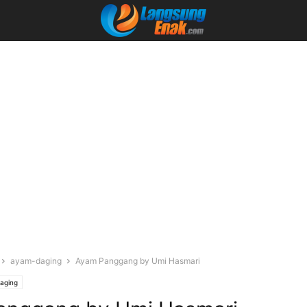
ayam-daging
Ayam Panggang by Umi Hasmari
aging