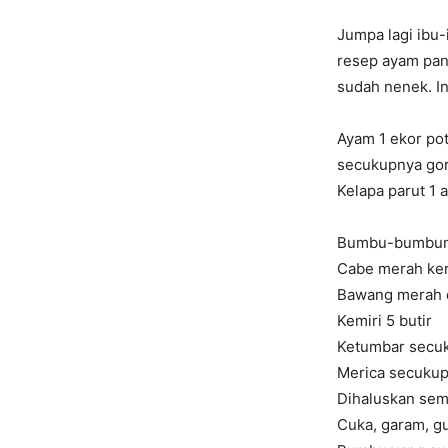
Jumpa lagi ibu
resep ayam pan
sudah nenek. I
Ayam 1 ekor po
secukupnya gore
Kelapa parut 1 
Bumbu-bumbun
Cabe merah keri
Bawang merah d
Kemiri 5 butir
Ketumbar secu
Merica secuku
Dihaluskan se
Cuka, garam, g