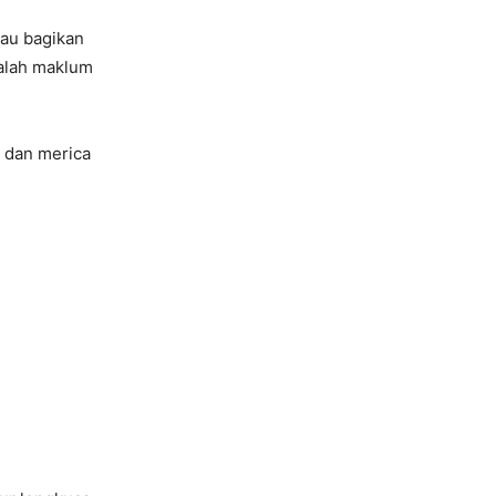
mau bagikan
alah maklum
 dan merica