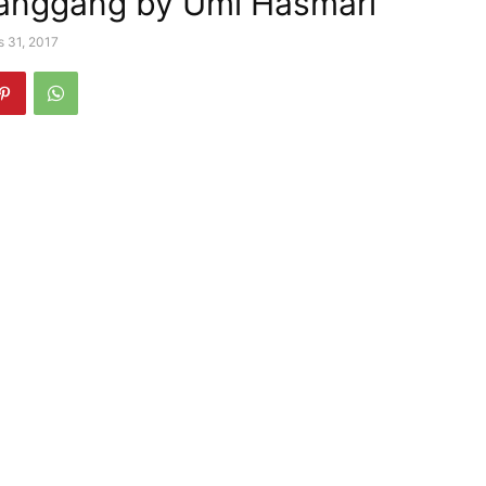
anggang by Umi Hasmari
s 31, 2017