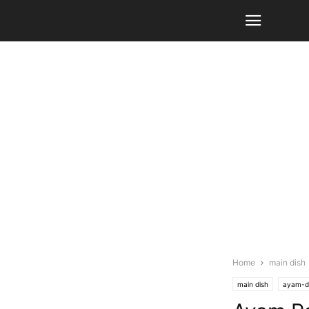
Home
main dish
main dish
ayam-d