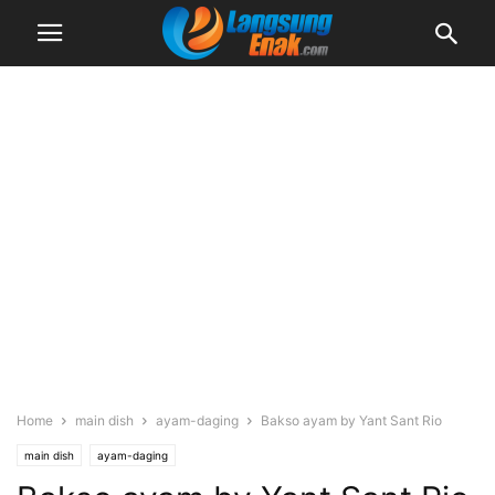
Home
main dish
ayam-daging
Bakso ayam by Yant Sant Rio
main dish
ayam-daging