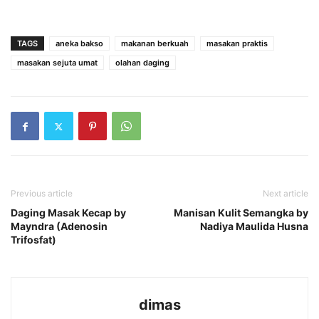
TAGS
aneka bakso
makanan berkuah
masakan praktis
masakan sejuta umat
olahan daging
Previous article
Next article
Daging Masak Kecap by
Manisan Kulit Semangka by
Mayndra (Adenosin
Nadiya Maulida Husna
Trifosfat)
dimas