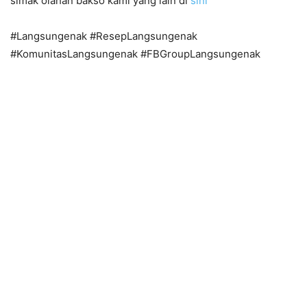
simak olahan bakso kami yang lain di
sini
#Langsungenak #ResepLangsungenak
#KomunitasLangsungenak #FBGroupLangsungenak