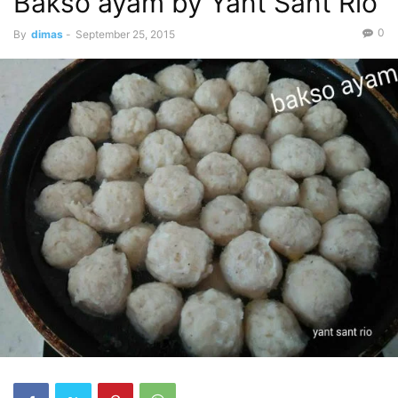
Bakso ayam by Yant Sant Rio
0
By
dimas
-
September 25, 2015