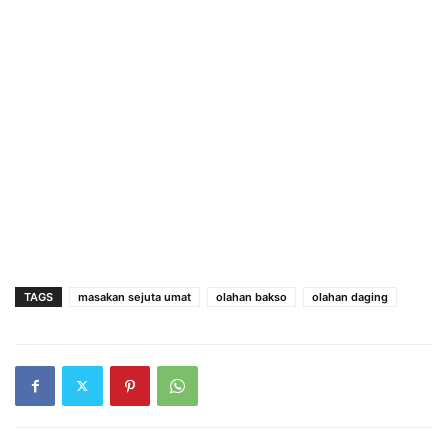
TAGS
masakan sejuta umat
olahan bakso
olahan daging