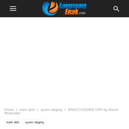
Home
main dish
ayam-daging
BAKSO DAGING SAPI by Navia
Wulandari
main dish
ayam-daging