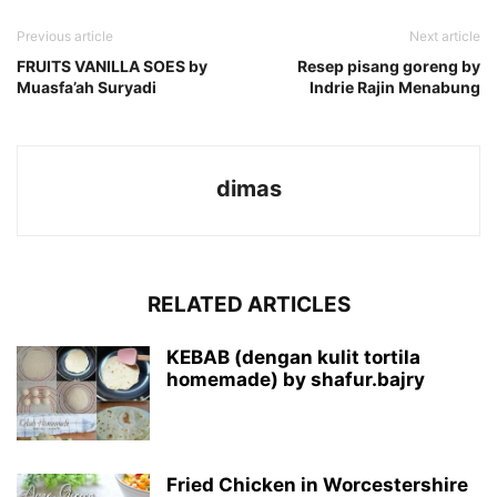
Previous article
Next article
FRUITS VANILLA SOES by
Resep pisang goreng by
Muasfa’ah Suryadi
Indrie Rajin Menabung
dimas
RELATED ARTICLES
KEBAB (dengan kulit tortila
homemade) by shafur.bajry
Fried Chicken in Worcestershire