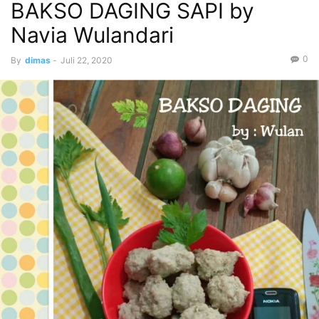
BAKSO DAGING SAPI by
Navia Wulandari
0
By
dimas
-
Juli 22, 2020