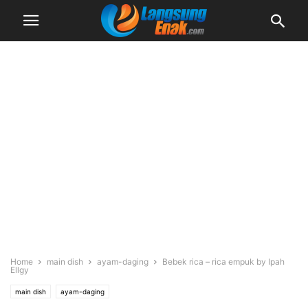
Home
main dish
ayam-daging
Bebek rica – rica empuk by Ipah
Ellgy
main dish
ayam-daging