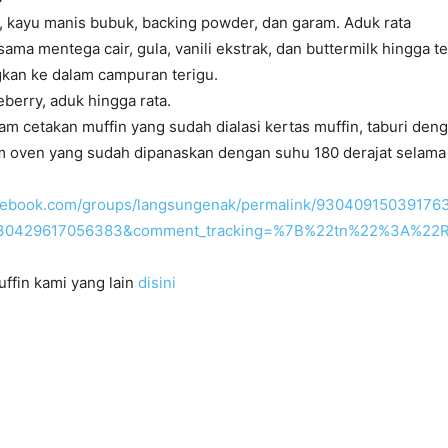
 kayu manis bubuk, backing powder, dan garam. Aduk rata
sama mentega cair, gula, vanili ekstrak, dan buttermilk hingga t
kan ke dalam campuran terigu.
berry, aduk hingga rata.
m cetakan muffin yang sudah dialasi kertas muffin, taburi deng
 oven yang sudah dipanaskan dengan suhu 180 derajat selama 
acebook.com/groups/langsungenak/permalink/93040915039176
30429617056383&comment_tracking=%7B%22tn%22%3A%2
ffin kami yang lain
disini