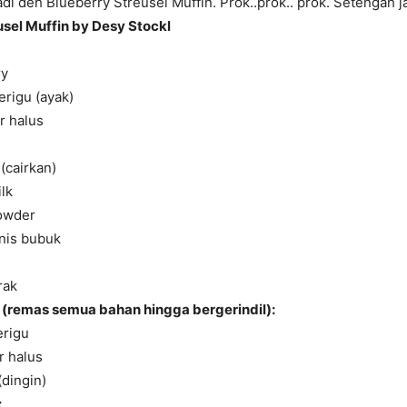
di deh Blueberry Streusel Muffin. Prok..prok.. prok. Setengah ja
usel Muffin by Desy Stockl
ry
erigu (ayak)
r halus
(cairkan)
lk
powder
anis bubuk
rak
 (remas semua bahan hingga bergerindil):
erigu
r halus
dingin)
: