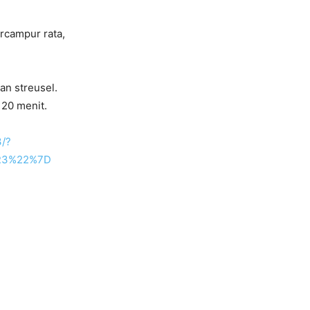
ercampur rata,
an streusel.
20 menit.
3/?
2R3%22%7D