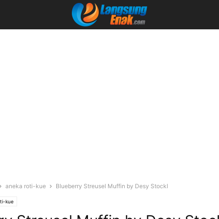
aneka roti-kue
Blueberry Streusel Muffin by Desy Stockl
ti-kue