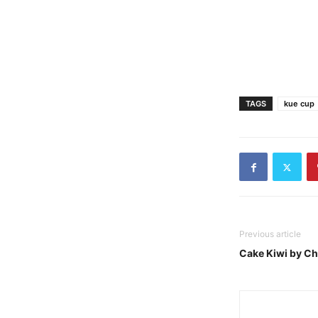
TAGS
kue cup
Previous article
Cake Kiwi by Ch