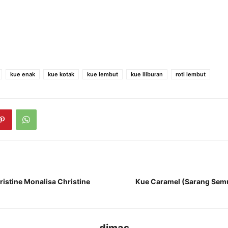
kue enak
kue kotak
kue lembut
kue lliburan
roti lembut
ristine Monalisa Christine
Kue Caramel (Sarang Semut