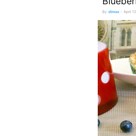
Blueber
By
dimas
-
April 1