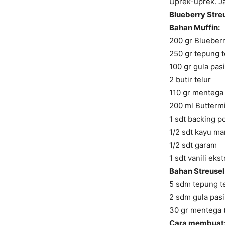
Uprek-uprek. Ja
Blueberry Stre
Bahan Muffin:
200 gr Blueber
250 gr tepung t
100 gr gula pasi
2 butir telur
110 gr mentega 
200 ml Buttermi
1 sdt backing 
1/2 sdt kayu m
1/2 sdt garam
1 sdt vanili ekst
Bahan Streusel
5 sdm tepung t
2 sdm gula pasi
30 gr mentega (
Cara membuat