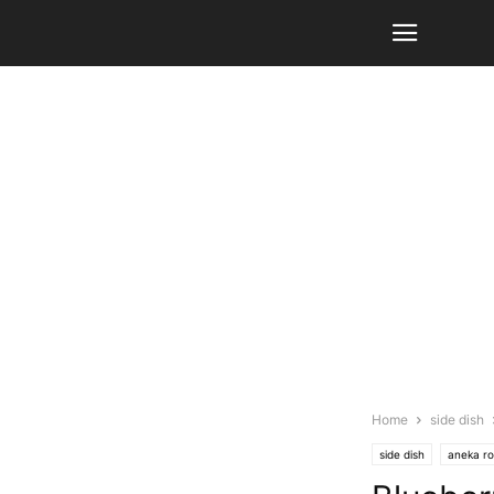
Home
side dish
side dish
aneka ro