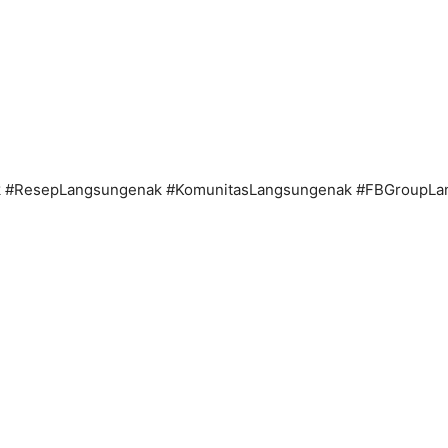
 #ResepLangsungenak #KomunitasLangsungenak #FBGroupLa