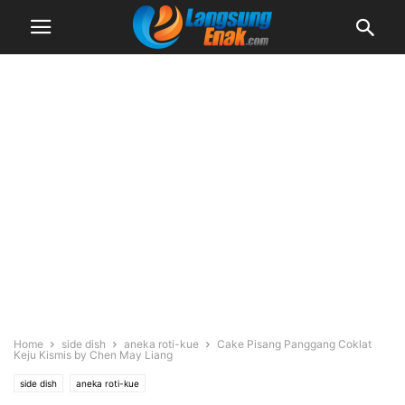
Home
side dish
aneka roti-kue
Cake Pisang Panggang Coklat
Keju Kismis by Chen May Liang
side dish
aneka roti-kue