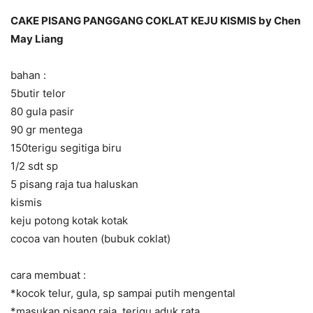
CAKE PISANG PANGGANG COKLAT KEJU KISMIS by Chen
May Liang
bahan :
5butir telor
80 gula pasir
90 gr mentega
150terigu segitiga biru
1/2 sdt sp
5 pisang raja tua haluskan
kismis
keju potong kotak kotak
cocoa van houten (bubuk coklat)
cara membuat :
*kocok telur, gula, sp sampai putih mengental
*masukan pisang raja, terigu aduk rata