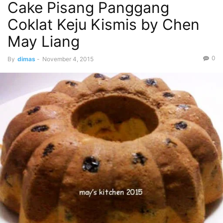
Cake Pisang Panggang
Coklat Keju Kismis by Chen
May Liang
0
By
dimas
-
November 4, 2015