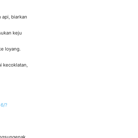
 api, biarkan
sukan keju
ke loyang.
i kecoklatan,
36/?
ngsungenak