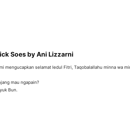
ck Soes by Ani Lizzarni
i mengucapkan selamat Iedul Fitri, Taqobalallahu minna wa m
anjang mau ngapain?
 yuk Bun.