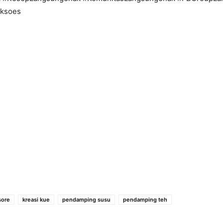
cksoes
sore
kreasi kue
pendamping susu
pendamping teh