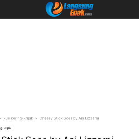
kue kering-kripik
Cheesy Stick Soes by Ani Lizzarni
g-kripik