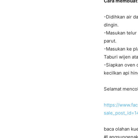
Cara membuat
-Didihkan air d
dingin.
-Masukan telur 
parut.
-Masukan ke pla
Taburi wijen a
-Siapkan oven d
kecilkan api hin
Selamat menco
https://www.f
sale_post_id=
baca olahan kue
#Langsungenak