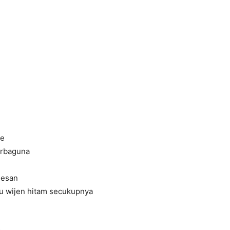
ne
erbaguna
mesan
u wijen hitam secukupnya