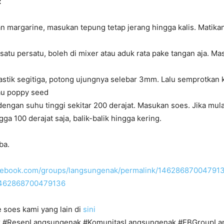
:
an margarine, masukan tepung tetap jerang hingga kalis. Matikan
satu persatu, boleh di mixer atau aduk rata pake tangan aja. Ma
stik segitiga, potong ujungnya selebar 3mm. Lalu semprotkan 
tau poppy seed
engan suhu tinggi sekitar 200 derajat. Masukan soes. Jika mula
gga 100 derajat saja, balik-balik hingga kering.
ba.
acebook.com/groups/langsungenak/permalink/14628687004791
1462868700479136
 soes kami yang lain di
sini
 #ResepLangsungenak #KomunitasLangsungenak #FBGroupLa