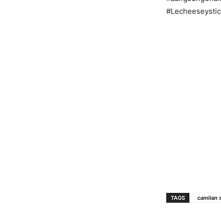
#Lecheeseysti
TAGS
camilan 