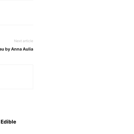
Next article
au by Anna Aulia
 Edible