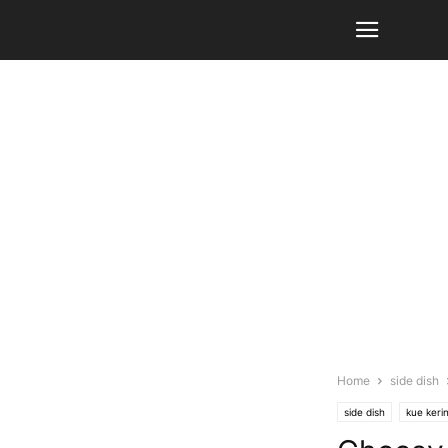
Home
side dish
side dish
kue kerin