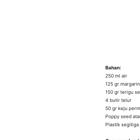
Bahan:
250 ml air
125 gr margari
150 gr terigu s
4 butir telur
50 gr keju per
Poppy seed ata
Plastik segitiga