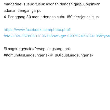
margarine. Tusuk-tusuk adonan dengan garpu, pipihkan
adonan dengan garpu.
4. Panggang 30 menit dengan suhu 150 derajat celcius.
https://www.facebook.com/photo.php?
fbid=10203678083289635&set=gm.690752421024105&type
#Langsungenak #ResepLangsungenak
#KomunitasLangsungenak #FBGroupLangsungenak