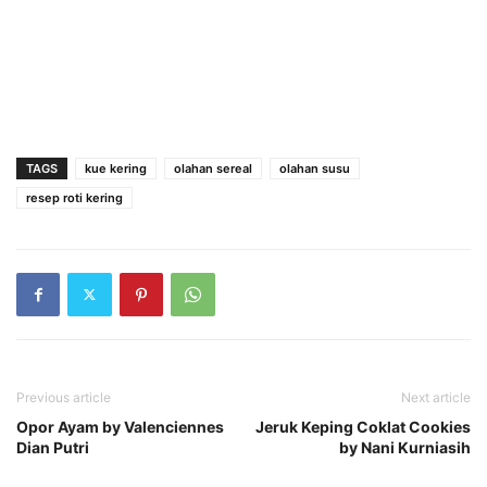
TAGS
kue kering
olahan sereal
olahan susu
resep roti kering
Previous article
Next article
Opor Ayam by Valenciennes
Jeruk Keping Coklat Cookies
Dian Putri
by Nani Kurniasih