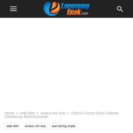
Home
side dish
aneka roti-kue
Choco Crunch Susu Cokelat
Cookies by Nani Kurniasih
side dish
aneka roti-kue
kue kering-kripik