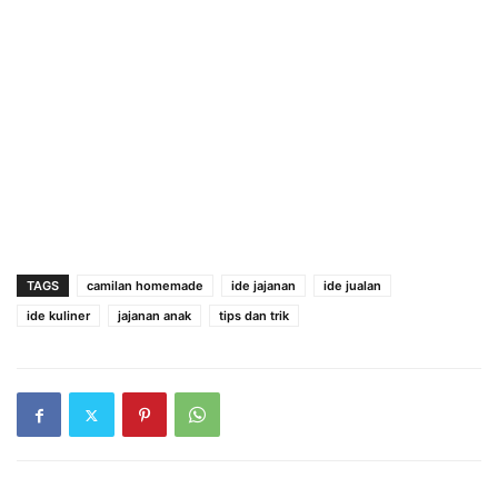
TAGS
camilan homemade
ide jajanan
ide jualan
ide kuliner
jajanan anak
tips dan trik