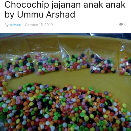
Chocochip jajanan anak anak
by Ummu Arshad
0
By
dimas
-
Oktober 15, 2019