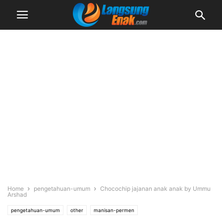
Home
pengetahuan-umum
Chocochip jajanan anak anak by Ummu
Arshad
pengetahuan-umum
other
manisan-permen