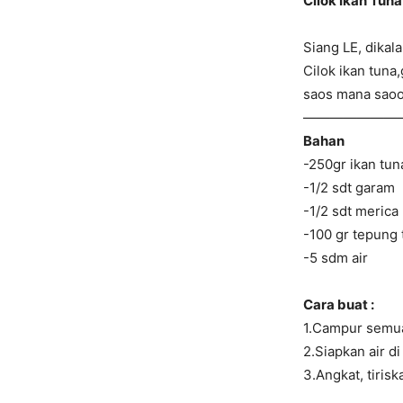
Cilok Ikan Tun
Siang LE, dikal
Cilok ikan tuna
saos mana saoo
———————
Bahan
-250gr ikan tun
-1/2 sdt garam
-1/2 sdt merica
-100 gr tepung 
-5 sdm air
Cara buat :
1.Campur semua 
2.Siapkan air d
3.Angkat, tirisk