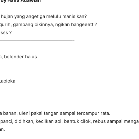
a by Haifa Adawiah
a hujan yang anget ga melulu manis kan?
,gurih, gampang bikinnya, ngikan bangeeett ?
sss ?
————————————————-
a, belender halus
tapioka
bahan, uleni pakai tangan sampai tercampur rata.
i panci, didihkan, kecilkan api, bentuk cilok, rebus sampai meng
an.