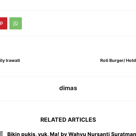
ily Irawati
Roti Burger/ Hotd
dimas
RELATED ARTICLES
Bikin pukis, yuk, Ma! by Wahyu Nursanti Suratma