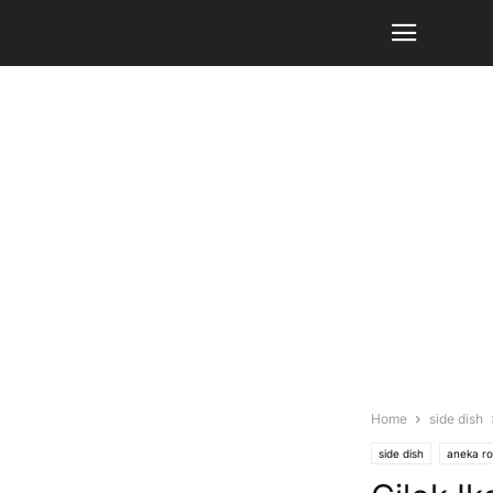
Home
side dish
side dish
aneka ro