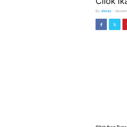
Cilok I
By
dimas
-
Novemb