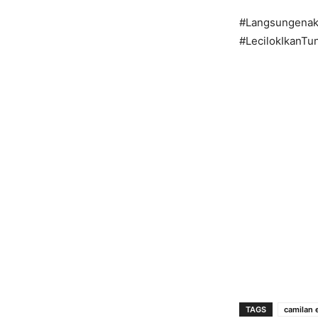
#Langsungenak
#LecilokIkanTu
TAGS
camilan 