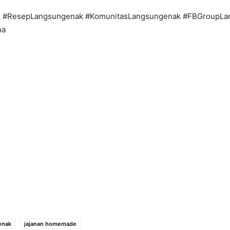
 #ResepLangsungenak #KomunitasLangsungenak #FBGroupLa
na
enak
jajanan homemade