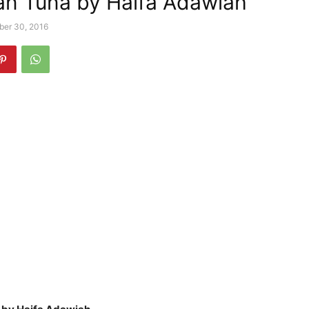
kan Tuna by Haifa Adawiah
er 30, 2016