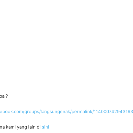
ba ?
acebook.com/groups/langsungenak/permalink/11400074294319
na kami yang lain di
sini