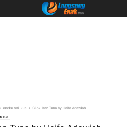
aneka roti-kue
Cilok Ikan Tuna by Haifa Adawiah
ti-kue