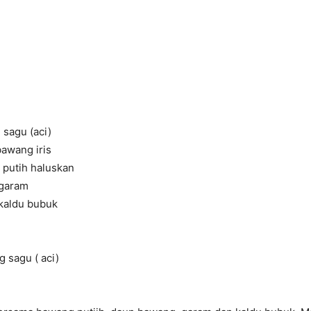
sagu (aci)
awang iris
 putih haluskan
 garam
 kaldu bubuk
 sagu ( aci)