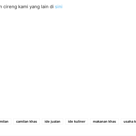
n cireng kami yang lain di
sini
milan
camilan khas
ide jualan
ide kuliner
makanan khas
usaha k