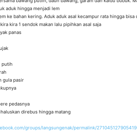
 bersama bawang putiih, daun bawang, garam dan kaldu bubuk. 
uk aduk hingga menjadi lem
em ke bahan kering. Aduk aduk asal kecampur rata hingga bisa 
kira kira 1 sendok makan lalu pipihkan asal saja
nyak panas
ujak
 putih
rah
 gula pasir
ukupnya
lere pedasnya
haluskan direbus hingga matang
acebook.com/groups/langsungenak/permalink/271045127905419