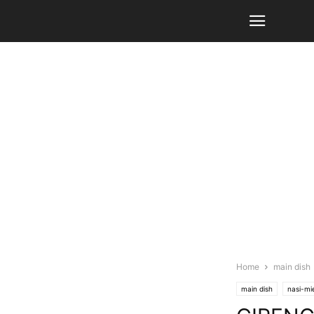
Home
main dish
main dish
nasi-mi