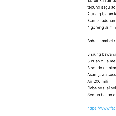
1.Didihkan air
tepung sagu ad
2.tuang bahan l
3.ambil adonan 
4.goreng di mi
Bahan sambel r
3 siung bawang
3 buah gula me
3 sendok makan
Asam jawa sec
Air 200 mili
Cabe sesuai se
Semua bahan di
https://www.f