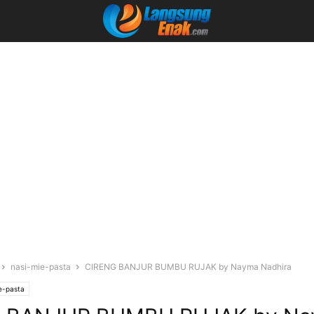
nasi-mie-pasta
CIRENG BANJUR BUMBU RUJAK by Nayma Nadhira
e-pasta