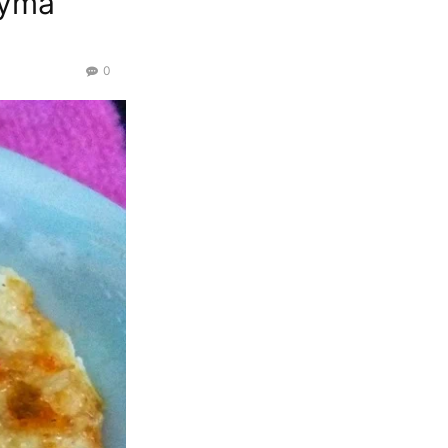
ayma
0