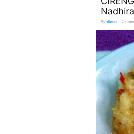
CIRENG
Nadhir
By
dimas
-
Oktobe