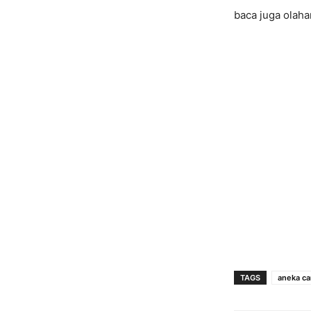
baca juga olaha
TAGS
aneka ca