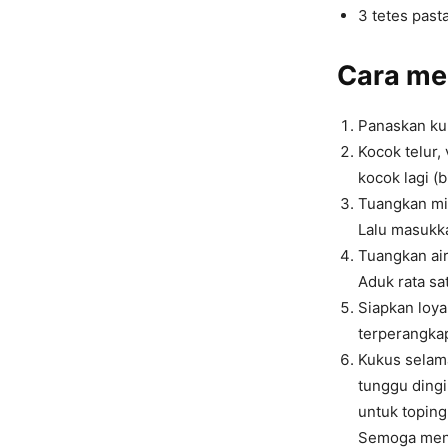
3 tetes past
Cara m
Panaskan kuk
Kocok telur,
kocok lagi (b
Tuangkan min
Lalu masukk
Tuangkan air
Aduk rata sa
Siapkan loya
terperangkap
Kukus selama
tunggu dingi
untuk toping
Semoga meng