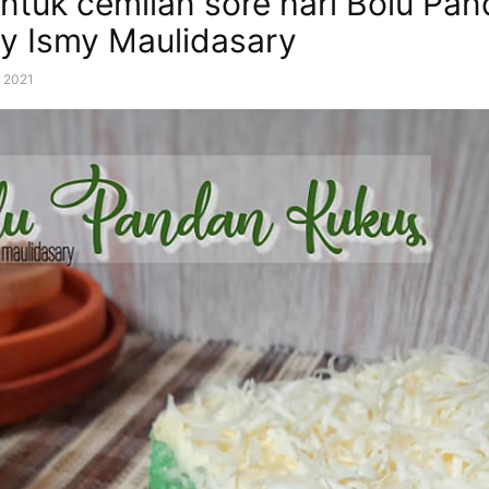
ntuk cemilan sore hari Bolu Pa
y Ismy Maulidasary
, 2021