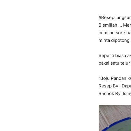
#ResepLangsu
Bismillah … Men
cemilan sore ha
minta dipotong
Seperti biasa 
pakai satu telu
“Bolu Pandan K
Resep By : Dap
Recook By: Ism