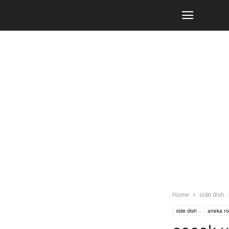
Home
side dish
side dish
aneka ro