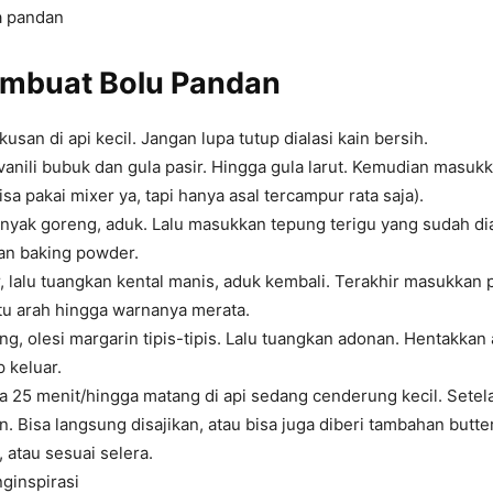
a pandan
embuat
Bolu Pandan
usan di api kecil. Jangan lupa tutup dialasi kain bersih.
 vanili bubuk dan gula pasir. Hingga gula larut. Kemudian masukk
isa pakai mixer ya, tapi hanya asal tercampur rata saja).
yak goreng, aduk. Lalu masukkan tepung terigu yang sudah dia
an baking powder.
, lalu tuangkan kental manis, aduk kembali. Terakhir masukkan 
tu arah hingga warnanya merata.
ng, olesi margarin tipis-tipis. Lalu tuangkan adonan. Hentakkan
 keluar.
 25 menit/hingga matang di api sedang cenderung kecil. Setel
n. Bisa langsung disajikan, atau bisa juga diberi tambahan butt
, atau sesuai selera.
inspirasi