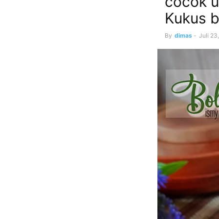
cocok u
Kukus b
By
dimas
-
Juli 23