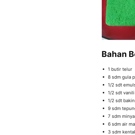
Bahan
B
1 butir telur
8 sdm gula p
1/2 sdt emuls
1/2 sdt vanil
1/2 sdt baki
9 sdm tepun
7 sdm minya
6 sdm air m
3 sdm kental