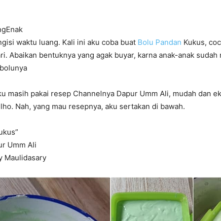
ngEnak
gisi waktu luang. Kali ini aku coba buat
Bolu Pandan
Kukus, coc
ri. Abaikan bentuknya yang agak buyar, karna anak-anak sudah
 bolunya
aku masih pakai resep Channelnya Dapur Umm Ali, mudah dan 
r lho. Nah, yang mau resepnya, aku sertakan di bawah.
ukus”
ur Umm Ali
y Maulidasary