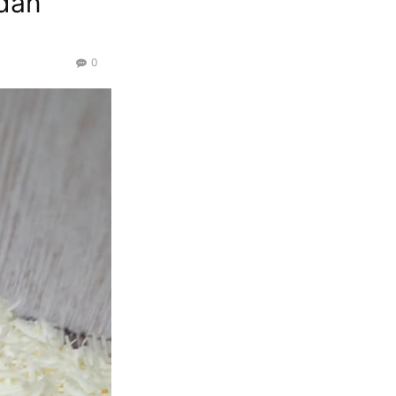
ndan
0