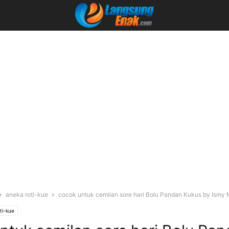
aneka roti-kue
cocok untuk cemilan sore hari Bolu Pandan Kukus by Ismy 
ti-kue