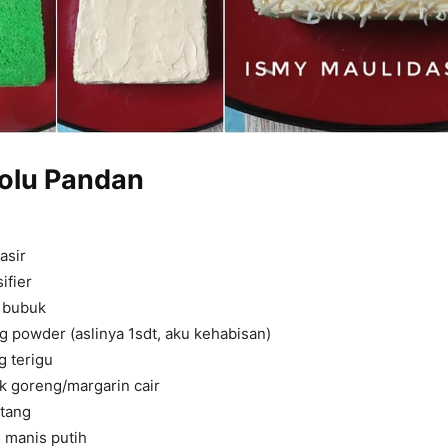
olu Pandan
asir
ifier
i bubuk
ng powder (aslinya 1sdt, aku kehabisan)
g terigu
k goreng/margarin cair
atang
 manis putih