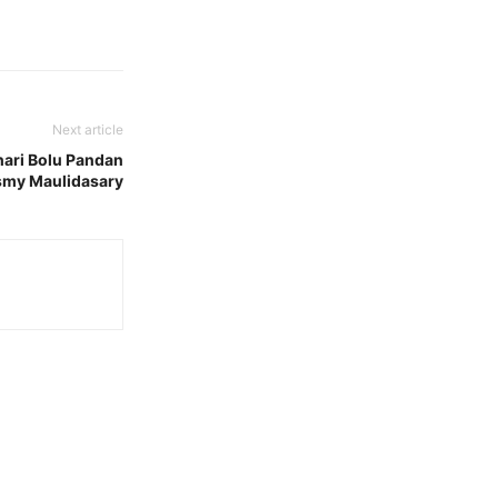
Next article
hari Bolu Pandan
smy Maulidasary
n