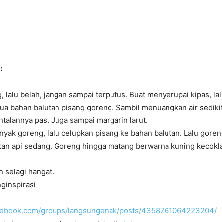
:
, lalu belah, jangan sampai terputus. Buat menyerupai kipas, lal
 bahan balutan pisang goreng. Sambil menuangkan air sedikit
talannya pas. Juga sampai margarin larut.
yak goreng, lalu celupkan pisang ke bahan balutan. Lalu gore
an api sedang. Goreng hingga matang berwarna kuning kecokla
n selagi hangat.
inspirasi
acebook.com/groups/langsungenak/posts/4358761064223204/