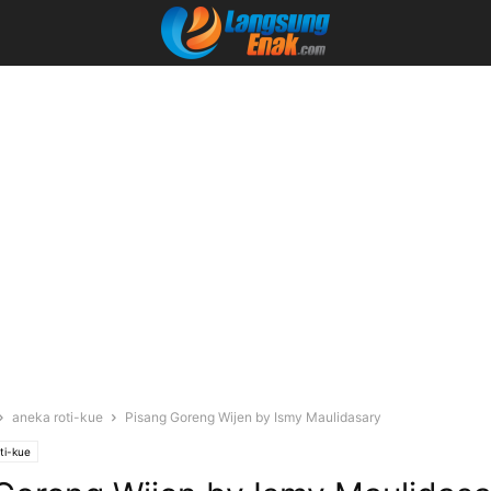
aneka roti-kue
Pisang Goreng Wijen by Ismy Maulidasary
ti-kue