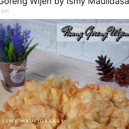
Goreng Wijen by Ismy Maulidasa
, 2021