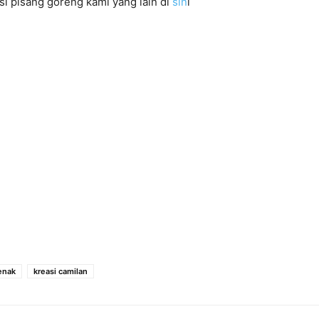
si pisang goreng kami yang lain di
sin
i
enak
kreasi camilan