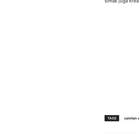
simak juga krea
TAGS
camilan 