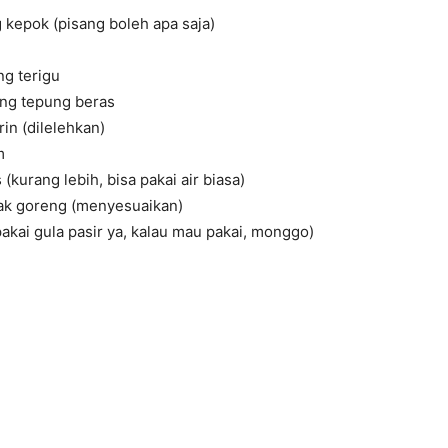
ng kepok (pisang boleh apa saja)
g terigu
ng tepung beras
in (dilelehkan)
m
 (kurang lebih, bisa pakai air biasa)
ak goreng (menyesuaikan)
akai gula pasir ya, kalau mau pakai, monggo)