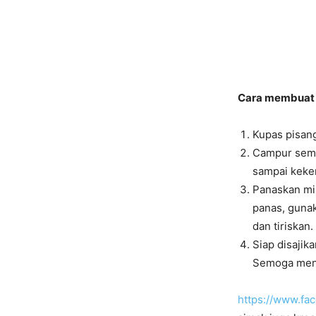
Cara membuat 
Kupas pisang
Campur semua
sampai keken
Panaskan min
panas, gunak
dan tiriskan.
Siap disajika
Semoga meng
https://www.f