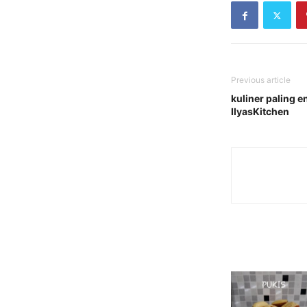
Previous article
kuliner paling 
IlyasKitchen