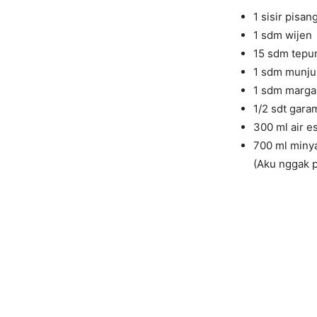
1 sisir pisa
1 sdm wijen
15 sdm tepun
1 sdm munju
1 sdm margar
1/2 sdt gara
300 ml air es
700 ml miny
(Aku nggak p