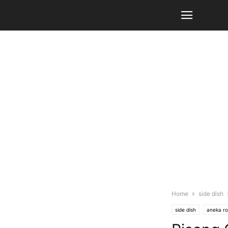
Home
side dish
side dish
aneka ro