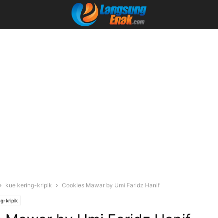
kue kering-kripik
Cookies Mawar by Umi Faridz Hanif
g-kripik