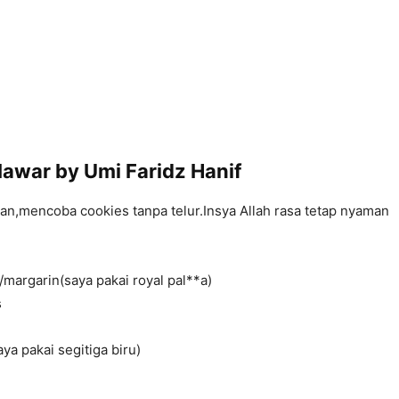
awar by Umi Faridz Hanif
n,mencoba cookies tanpa telur.Insya Allah rasa tetap nyaman
margarin(saya pakai royal pal**a)
s
aya pakai segitiga biru)