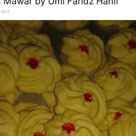
 Mawar by Umi Faridz Hanif
, 2017