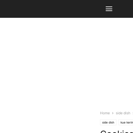
Home
side dish
side dish
kue kerin