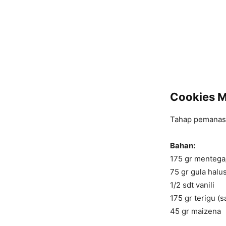
Cookies M
Tahap pemanasa
Bahan:
175 gr mentega/
75 gr gula halu
1/2 sdt vanili
175 gr terigu (s
45 gr maizena