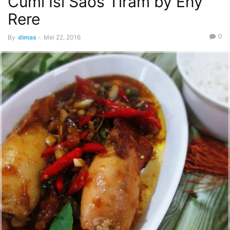
Cumi Isi Saos Tiram by Eny
Rere
0
By
dimas
-
Mei 22, 2016