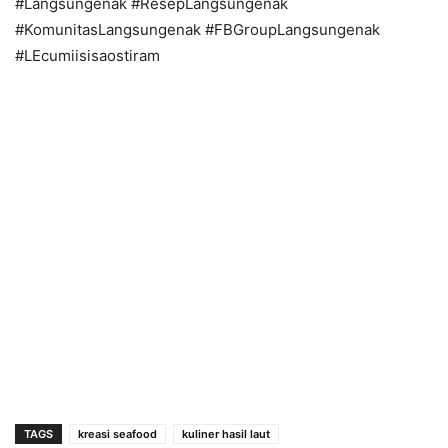
#Langsungenak #ResepLangsungenak
#KomunitasLangsungenak #FBGroupLangsungenak
#LEcumiisisaostiram
TAGS
kreasi seafood
kuliner hasil laut