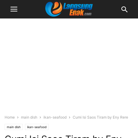
Home
main dish
ikan-seafood
Cumi Isi Saos Tiram by Eny Rere
main dish
ikan-seafood