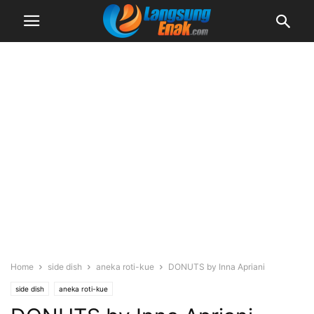
Home
side dish
aneka roti-kue
DONUTS by Inna Apriani
side dish
aneka roti-kue