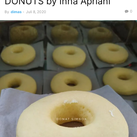
DONUTS by Inna Apriani
0
By
dimas
-
Juli 8, 2020