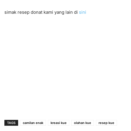
simak resep donat kami yang lain di
sini
TAGS
camilan enak
kreasi kue
olahan kue
resep kue