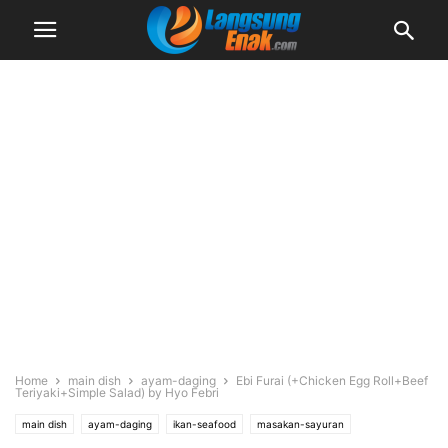
Home
main dish
ayam-daging
Ebi Furai (+Chicken Egg Roll+Beef
Teriyaki+Simple Salad) by Hyo Febri
main dish
ayam-daging
ikan-seafood
masakan-sayuran