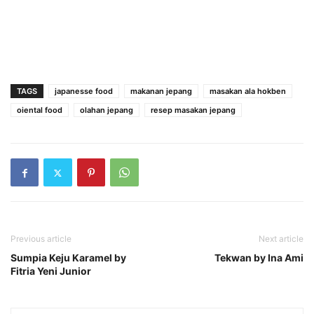
TAGS
japanesse food
makanan jepang
masakan ala hokben
oiental food
olahan jepang
resep masakan jepang
Previous article
Next article
Sumpia Keju Karamel by
Tekwan by Ina Ami
Fitria Yeni Junior