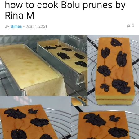
how to cook Bolu prunes by
Rina M
0
By
dimas
-
April 1, 2021