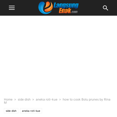
Home
side dish
aneka roti-kue
how to cook Bolu prunes by Rina
M
side dish
aneka roti-kue