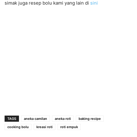
simak juga resep bolu kami yang lain di
sini
TAGS
aneka camilan
aneka roti
baking recipe
cooking bolu
kreasi roti
roti empuk