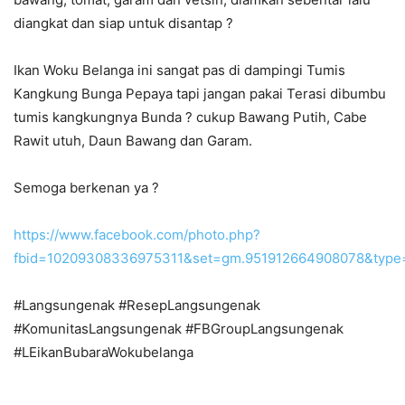
diangkat dan siap untuk disantap ?
Ikan Woku Belanga ini sangat pas di dampingi Tumis
Kangkung Bunga Pepaya tapi jangan pakai Terasi dibumbu
tumis kangkungnya Bunda ? cukup Bawang Putih, Cabe
Rawit utuh, Daun Bawang dan Garam.
Semoga berkenan ya ?
https://www.facebook.com/photo.php?
fbid=10209308336975311&set=gm.951912664908078&type
#Langsungenak #ResepLangsungenak
#KomunitasLangsungenak #FBGroupLangsungenak
#LEikanBubaraWokubelanga