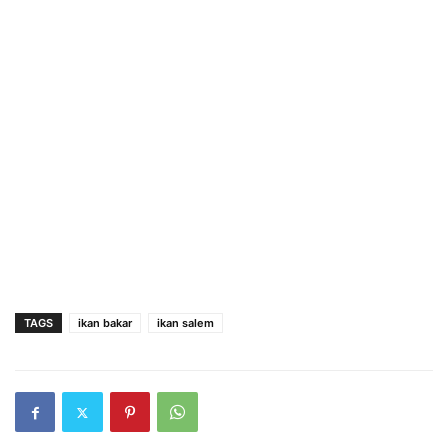
TAGS
ikan bakar
ikan salem