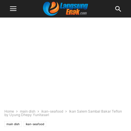
Home
main dish
ikan-seafood
Ikan Salem Sambal Bakar Teflon
by Uyung Dhepy Yunitasari
main dish
ikan-seafood