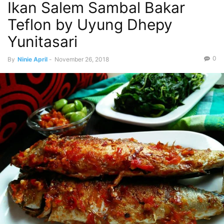
Ikan Salem Sambal Bakar
Teflon by Uyung Dhepy
Yunitasari
0
By
Ninie April
-
November 26, 2018