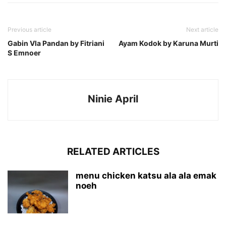
Previous article
Next article
Gabin Vla Pandan by Fitriani
Ayam Kodok by Karuna Murti
S Emnoer
Ninie April
RELATED ARTICLES
menu chicken katsu ala ala emak
noeh