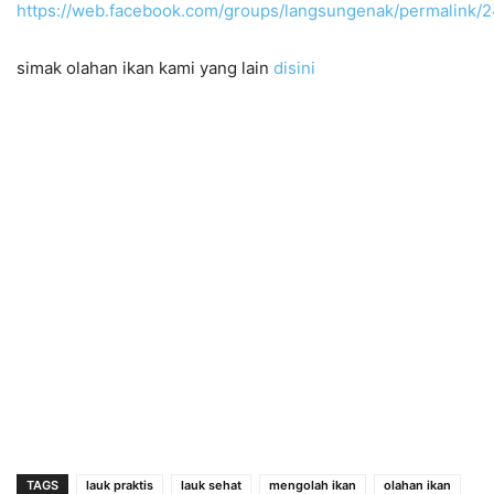
https://web.facebook.com/groups/langsungenak/permalink
simak olahan ikan kami yang lain
disini
TAGS
lauk praktis
lauk sehat
mengolah ikan
olahan ikan