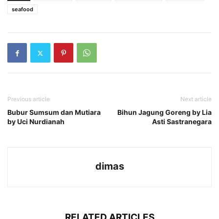
seafood
Previous article
Next article
Bubur Sumsum dan Mutiara
Bihun Jagung Goreng by Lia
by Uci Nurdianah
Asti Sastranegara
dimas
RELATED ARTICLES