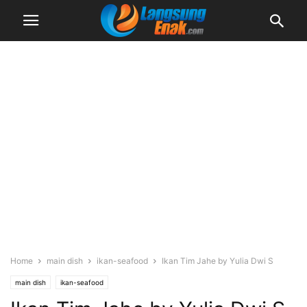
Home
main dish
ikan-seafood
Ikan Tim Jahe by Yulia Dwi S
main dish
ikan-seafood