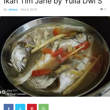
Ikan Tim Jahe by Yulia Dwi S
0
By
dimas
-
Mei 8, 2019