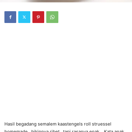
Hasil begadang semalem kaastengels roll struessel
homemade.. bikinnya ribet.. tapi rasanya enak. Kata anak