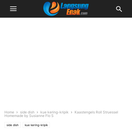
Home
side dish
kue kering-kripik
Kaastengels Roll Struessel
Homemade by Susianne Flo S
side dish
kue kering-kripik