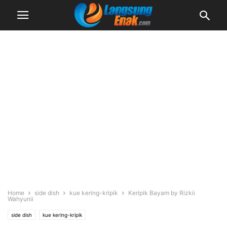
Home
side dish
kue kering-kripik
Keripik Bayam by Rizkii
Wahyunii
side dish
kue kering-kripik