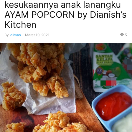
kesukaannya anak lanangku
AYAM POPCORN by Dianish’s
Kitchen
0
By
dimas
-
Maret 19, 2021