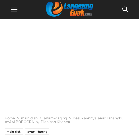
Home
main dish
ayam-daging
kesukaannya anak lanangku
AYAM POPCORN by Dianish’s Kitchen
main dish
ayam-daging