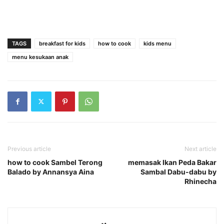
TAGS
breakfast for kids
how to cook
kids menu
menu kesukaan anak
Previous article
Next article
how to cook Sambel Terong
memasak Ikan Peda Bakar
Balado by Annansya Aina
Sambal Dabu-dabu by
Rhinecha