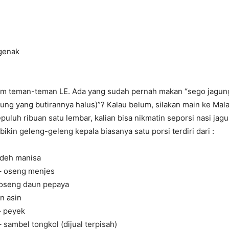
genak
um teman-teman LE. Ada yang sudah pernah makan “sego jagun
ung yang butirannya halus)”? Kalau belum, silakan main ke Mala
uluh ribuan satu lembar, kalian bisa nikmatin seporsi nasi ja
bikin geleng-geleng kepala biasanya satu porsi terdiri dari :
odeh manisa
– oseng menjes
 oseng daun pepaya
an asin
– peyek
 sambel tongkol (dijual terpisah)