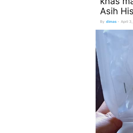
khas ma
Asih Hi
By
dimas
-
April 3