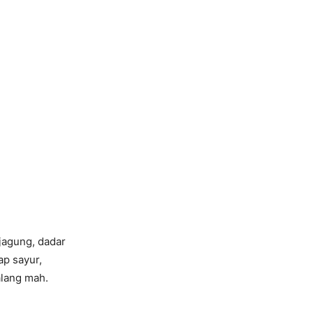
 jagung, dadar
ap sayur,
alang mah.