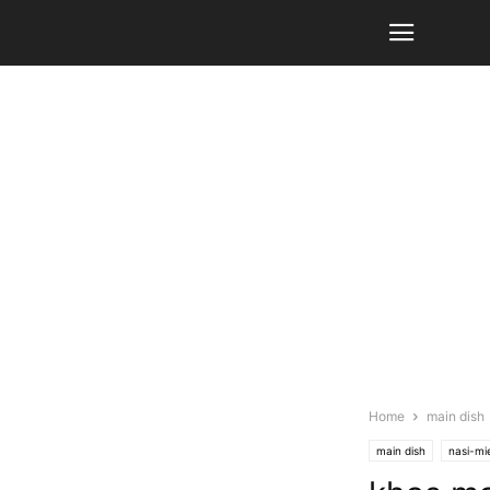
Home
main dish
main dish
nasi-mi