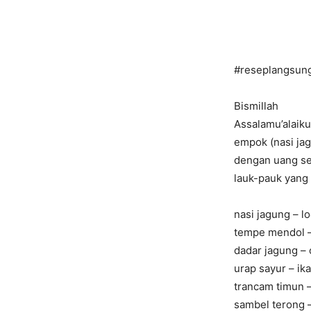
#reseplangsun
Bismillah
Assalamu’alaik
empok (nasi jag
dengan uang sep
lauk-pauk yang 
nasi jagung – l
tempe mendol 
dadar jagung –
urap sayur – ik
trancam timun 
sambel terong –