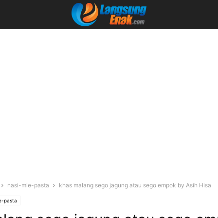
nasi-mie-pasta
khas malang sego jagung atau sego empok by Asih Hisa
e-pasta