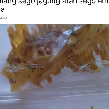
lang sego jagung atau sego em
sa
, 2021