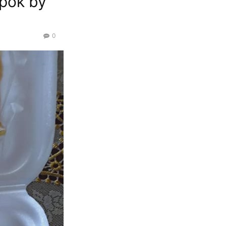
pok by
0