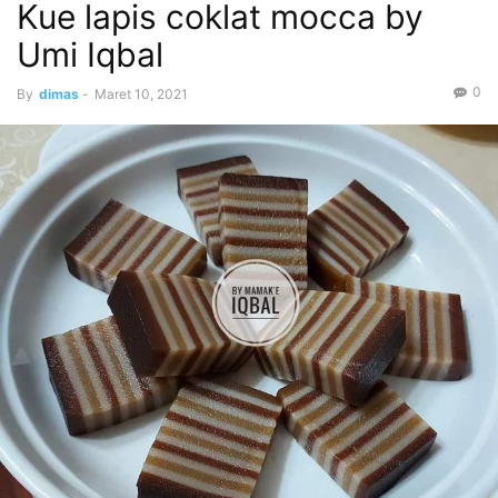
Kue lapis coklat mocca by
Umi Iqbal
0
By
dimas
-
Maret 10, 2021