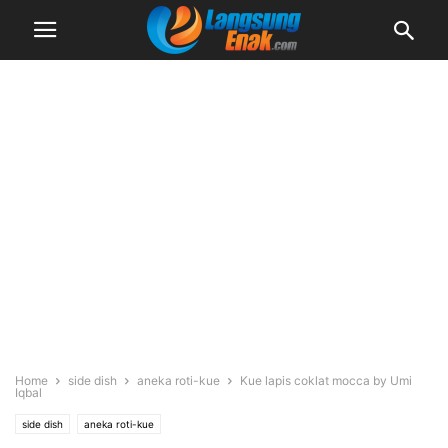
Home
side dish
aneka roti-kue
Kue lapis coklat mocca by Umi
Iqbal
side dish
aneka roti-kue