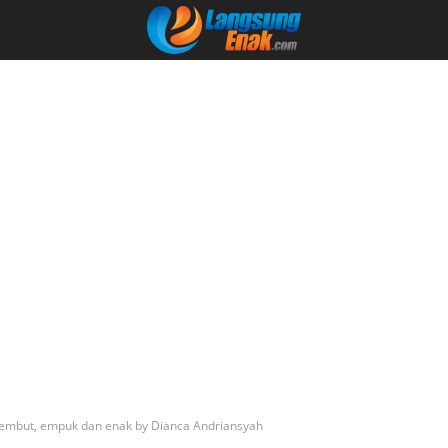
embut, empuk dan enak by Dianca Andriansyah