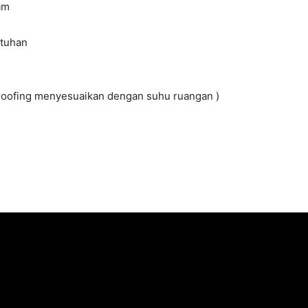
am
utuhan
 proofing menyesuaikan dengan suhu ruangan )