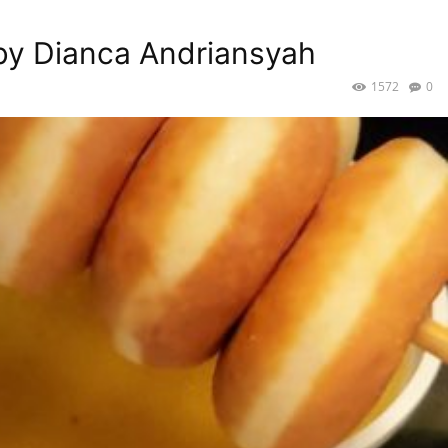
by Dianca Andriansyah
1572
0