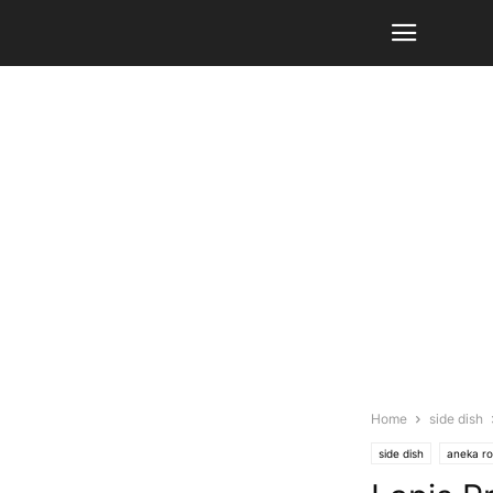
Home
side dish
side dish
aneka ro