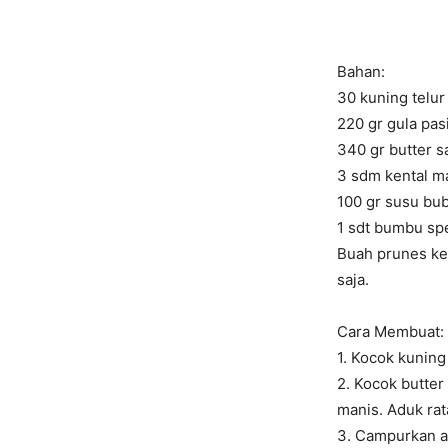
Bahan:
30 kuning telur
220 gr gula pas
340 gr butter s
3 sdm kental m
100 gr susu bu
1 sdt bumbu spe
Buah prunes ker
saja.
Cara Membuat:
1. Kocok kuning
2. Kocok butter
manis. Aduk rat
3. Campurkan ad