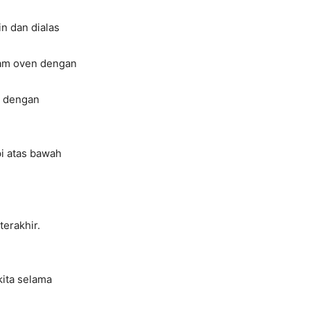
n dan dialas
lam oven dengan
a dengan
pi atas bawah
terakhir.
kita selama