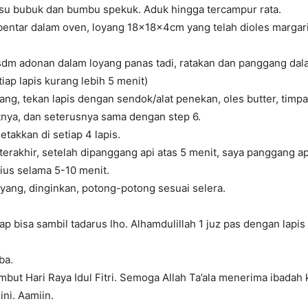
su bubuk dan bumbu spekuk. Aduk hingga tercampur rata.
bentar dalam oven, loyang 18x18x4cm yang telah dioles margari
sdm adonan dalam loyang panas tadi, ratakan dan panggang da
 tiap lapis kurang lebih 5 menit)
yang, tekan lapis dengan sendok/alat penekan, oles butter, timp
tnya, dan seterusnya sama dengan step 6.
etakkan di setiap 4 lapis.
 terakhir, setelah dipanggang api atas 5 menit, saya panggang a
sius selama 5-10 menit.
oyang, dinginkan, potong-potong sesuai selera.
tap bisa sambil tadarus lho. Alhamdulillah 1 juz pas dengan lapis 
ba.
ut Hari Raya Idul Fitri. Semoga Allah Ta’ala menerima ibadah 
ni. Aamiin.