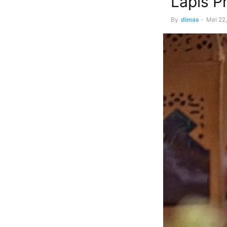
Lapis P
By
dimas
-
Mei 22