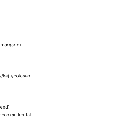
 margarin)
s/keju/polosan
eed).
ambahkan kental