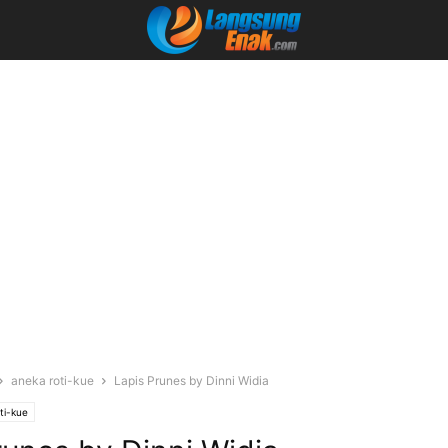
aneka roti-kue
Lapis Prunes by Dinni Widia
ti-kue