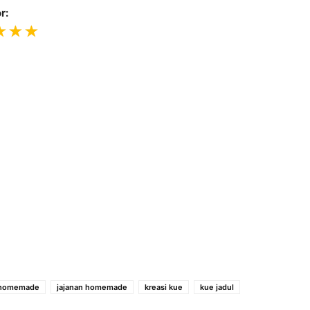
r:
 homemade
jajanan homemade
kreasi kue
kue jadul