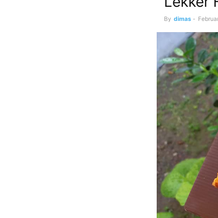
Lekker 
By
dimas
-
Februar