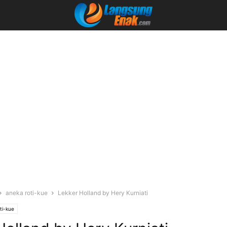
aneka roti-kue
Lekker Holland by Hery Kurniati
ti-kue