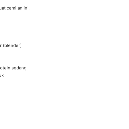
at cemilan ini.
n
r (blender)
rotein sedang
uk