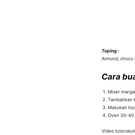
Toping :
Almond, choco 
Cara bua
Mixer margar
Tambahkan t
Masukan loya
Oven 30-40 
Video tutorialu