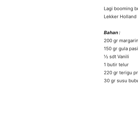
Lagi booming bu
Lekker Holland
Bahan :
200 gr margari
150 gr gula pasi
½ sdt Vanili
1 butir telur
220 gr terigu p
30 gr susu bub