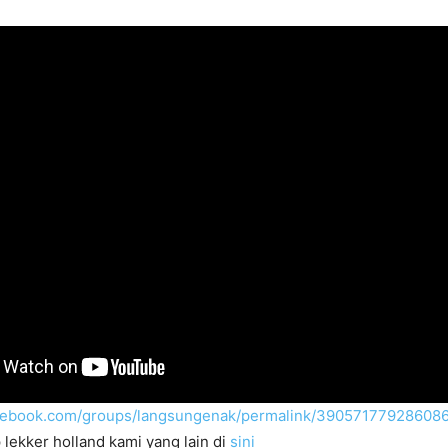
acebook.com/groups/langsungenak/permalink/39057177928608
 lekker holland kami yang lain di
sini