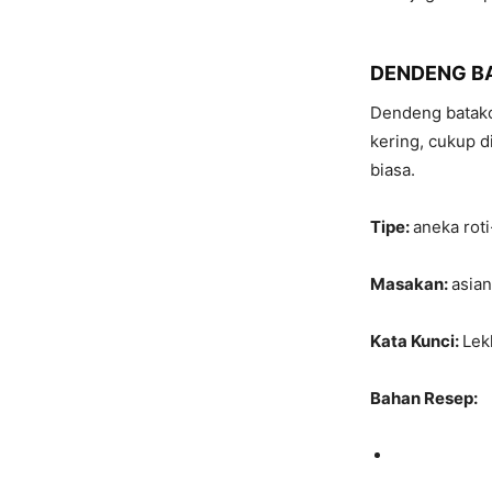
DENDENG BA
Dendeng batako
kering, cukup d
biasa.
Tipe:
aneka rot
Masakan:
asian
Kata Kunci:
Lek
Bahan Resep: