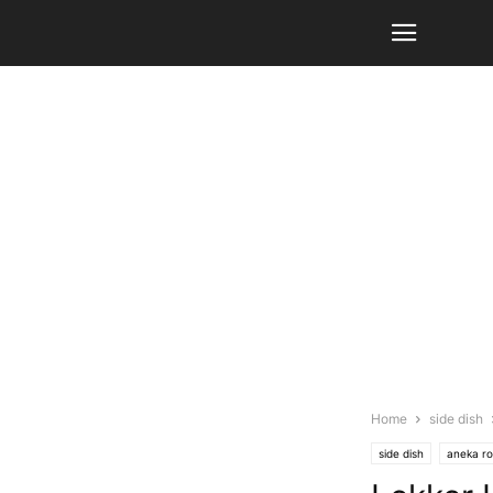
Home
side dish
side dish
aneka ro