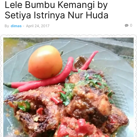
Lele Bumbu Kemangi by
Setiya Istrinya Nur Huda
0
By
dimas
-
April 24, 2017