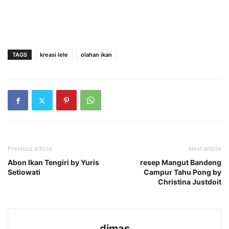
TAGS
kreasi lele
olahan ikan
Previous article
Next article
Abon Ikan Tengiri by Yuris
resep Mangut Bandeng
Setiowati
Campur Tahu Pong by
Christina Justdoit
dimas