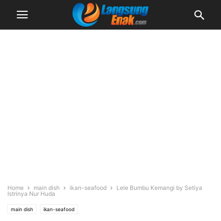
Home
main dish
ikan-seafood
Lele Bumbu Kemangi by Setiya
Istrinya Nur Huda
main dish
ikan-seafood