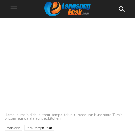
Home
main dish
tahu-tempe-telur
masakan Nusantara Tumis
oncom leunca ala auntieckitchen
main dish
tahu-tempe-telur