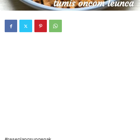
#reseplangsungenak