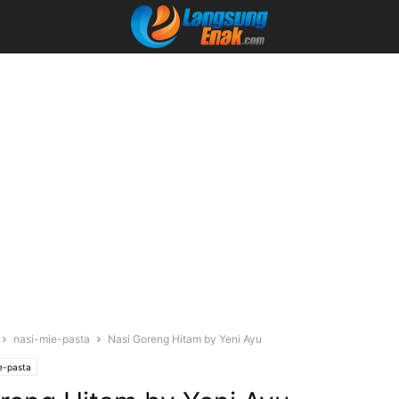
nasi-mie-pasta
Nasi Goreng Hitam by Yeni Ayu
e-pasta