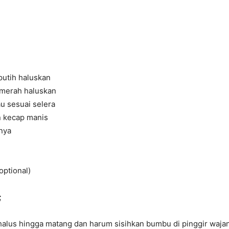
putih haluskan
 merah haluskan
au sesuai selera
 kecap manis
nya
optional)
;
alus hingga matang dan harum sisihkan bumbu di pinggir wajan