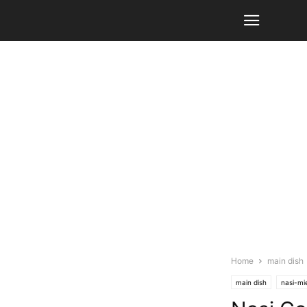
Home
main dish
main dish
nasi-mi