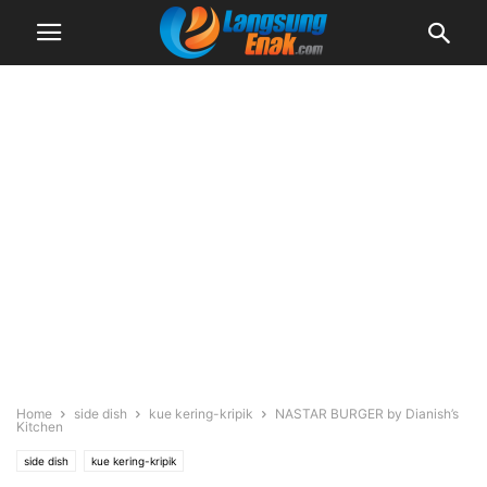
Home
side dish
kue kering-kripik
NASTAR BURGER by Dianish’s
Kitchen
side dish
kue kering-kripik