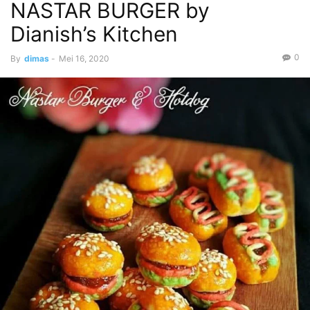
NASTAR BURGER by
Dianish’s Kitchen
0
By
dimas
-
Mei 16, 2020