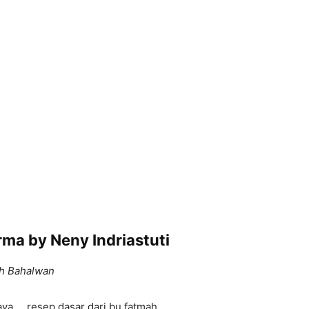
rma by Neny Indriastuti
h Bahalwan
ya … resep dasar dari bu fatmah