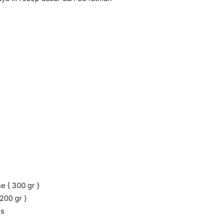
e { 300 gr }
 200 gr }
us