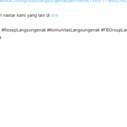
acebook.com/groups/langsungenak/permalink/134571716552762
n nastar kami yang lain di
sini
 #ResepLangsungenak #KomunitasLangsungenak #FBGroupLa
a