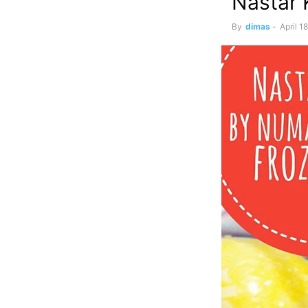
Nastar 
By
dimas
-
April 1