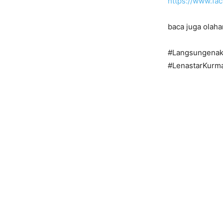
https://www.f
baca juga olaha
#Langsungenak
#LenastarKurm