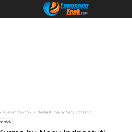
kue kering-kripik
Nastar Kurma by Neny Indriastuti
g-kripik