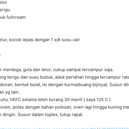
elur
erigu
uk fullcream
telur, kocok lepas dengan 1 sdt susu cair
:
 mentega, gula dan telur, cukup sampai tercampur saja.
ng terigu dan susu bubuk, aduk perlahan hingga tercampur rata
adonan, bentuk bulat, isi dengan kurma(buang bijinya). Susun dilo
n yg lain.
hu 140’C selama lebih kurang 30 menit { saya 125 C }.
 oven, poles dengan bahan polesan, oven lagi hingga kuning me
n dingin. Susun dalam toples, tutup rapat.