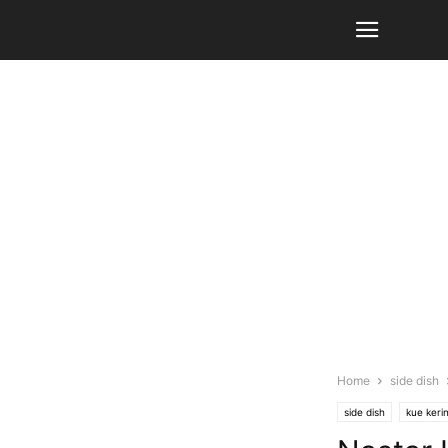
Home
side dish
side dish
kue kerin