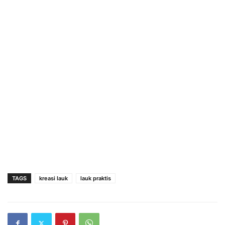
TAGS
kreasi lauk
lauk praktis