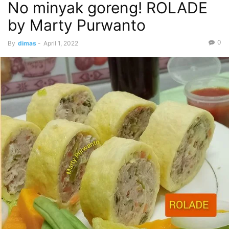
No minyak goreng! ROLADE
by Marty Purwanto
0
By
dimas
-
April 1, 2022