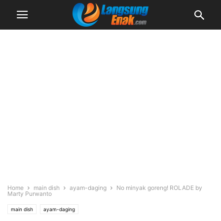
Home
main dish
ayam-daging
No minyak goreng! ROLADE by
Marty Purwanto
main dish
ayam-daging