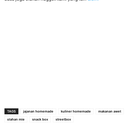
TAGS
jajanan homemade
kuliner homemade
makanan awet
olahan mie
snack box
streetbox