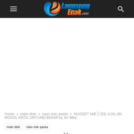
Home
main dish
nasi-mie-pasta
NUGGET MIE || IDE JUALAN
MODAL KECIL UNTUNG BESAR by Sri Wee
main dish
nasi-mie-pasta