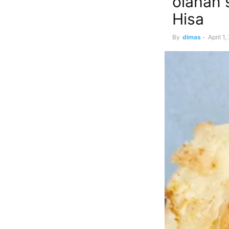
olahan 
Hisa
By
dimas
-
April 1