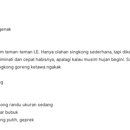
genak
um teman-teman LE. Hanya olahan singkong sederhana, tapi dik
iminati dan cepat habisnya, apalagi kalau musim hujan begini. S
ngkong goreng ketawa ngakak
ng
kong randu ukuran sedang
bar bubuk
ng putih, geprek