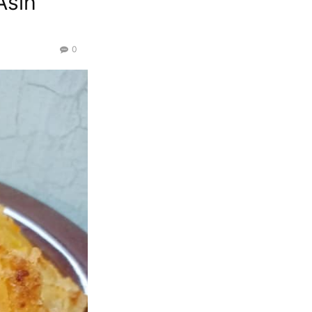
Asih
0