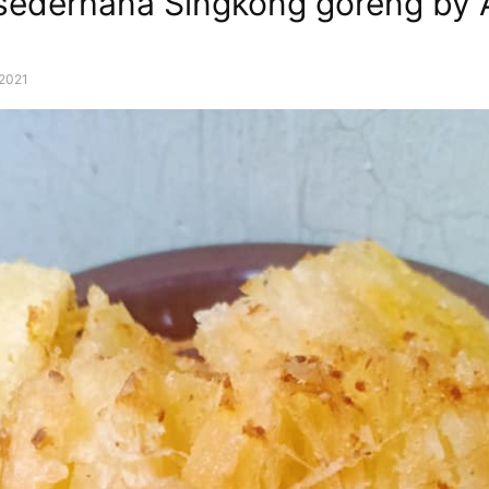
sederhana Singkong goreng by 
, 2021