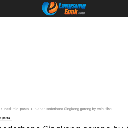
nasi-mie-pasta
olahan sederhana Singkong goreng by Asih Hisa
e-pasta