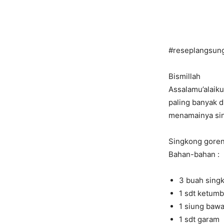
#reseplangsun
Bismillah
Assalamu’alaik
paling banyak d
menamainya si
Singkong gore
Bahan-bahan :
3 buah sing
1 sdt ketum
1 siung bawa
1 sdt garam