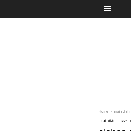
Home
main dish
main dish
nasi-mi