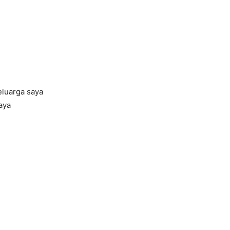
eluarga saya
aya