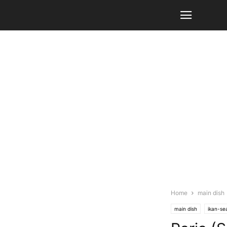
Home
main dish
main dish
ikan-se