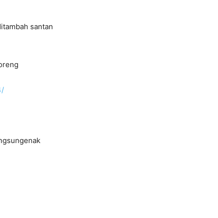
ditambah santan
goreng
4/
ngsungenak