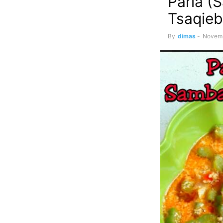
Paria (
Tsaqieb
By
dimas
-
Novemb