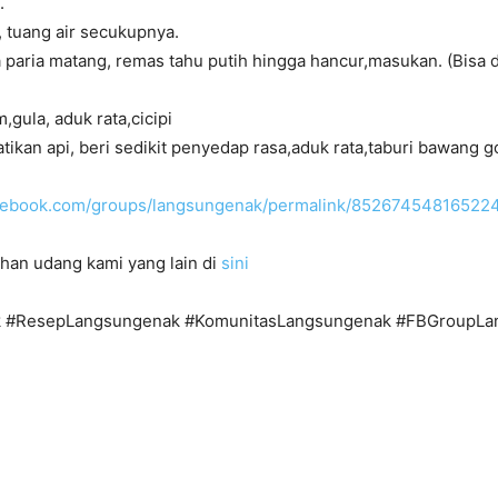
.
 tuang air secukupnya.
 paria matang, remas tahu putih hingga hancur,masukan. (Bisa 
gula, aduk rata,cicipi
tikan api, beri sedikit penyedap rasa,aduk rata,taburi bawang 
acebook.com/groups/langsungenak/permalink/85267454816522
han udang kami yang lain di
sini
 #ResepLangsungenak #KomunitasLangsungenak #FBGroupLa