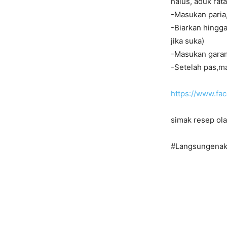
halus, aduk rata
-Masukan paria,
-Biarkan hingga
jika suka)
-Masukan garam,
-Setelah pas,ma
https://www.f
simak resep ola
#Langsungenak