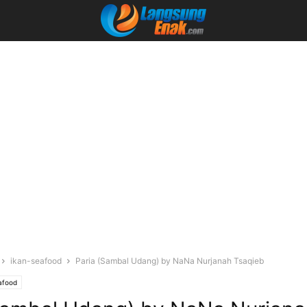
ikan-seafood
Paria (Sambal Udang) by NaNa Nurjanah Tsaqieb
afood