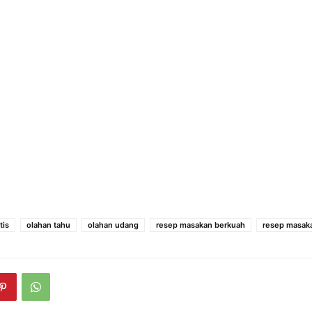
tis
olahan tahu
olahan udang
resep masakan berkuah
resep masak