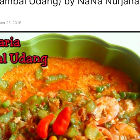
Sambal Udang) by NaNa Nurjan
er 25, 2015