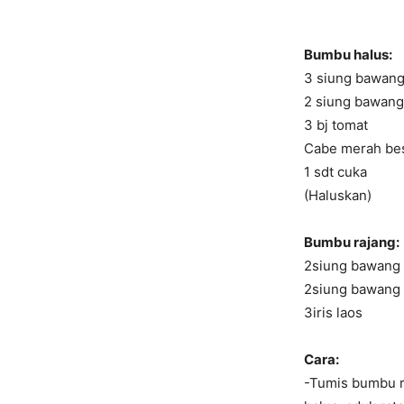
Bumbu halus:
3 siung bawang
2 siung bawan
3 bj tomat
Cabe merah bes
1 sdt cuka
(Haluskan)
Bumbu rajang:
2siung bawang 
2siung bawang
3iris laos
Cara:
-Tumis bumbu r