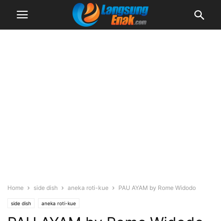
Home
side dish
aneka roti-kue
PAU AYAM by Rome Widodo
side dish
aneka roti-kue