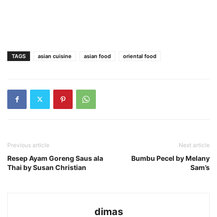
TAGS
asian cuisine
asian food
oriental food
Previous article
Next article
Resep Ayam Goreng Saus ala
Bumbu Pecel by Melany
Thai by Susan Christian
Sam’s
dimas