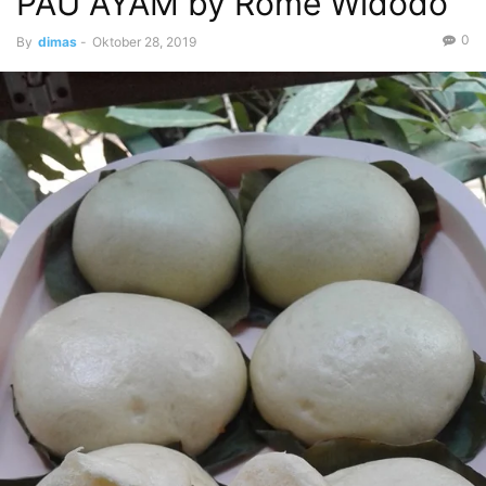
PAU AYAM by Rome Widodo
0
By
dimas
-
Oktober 28, 2019