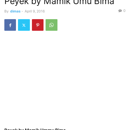
Peyek by Mamik Umu Bima
0
By
dimas
-
April 9, 2016