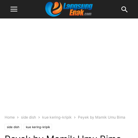
Home
side dish
kue kering-kripik
Peyek by Mamik Umu Bima
side dish
kue kering-kripik