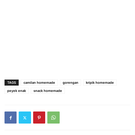
TAGS
camilan homemade
gorengan
kripik homemade
peyek enak
snack homemade