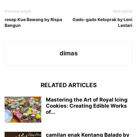
Previous article
Next article
resep Kue Bawang by Rispa
Gado-gado Ketoprak by Leni
Bangun
Lestari
dimas
RELATED ARTICLES
Mastering the Art of Royal Icing
Cookies: Creating Edible Works
of...
camilan enak Kentang Balado by