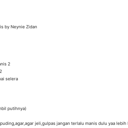
s by Neynie Zidan
nis 2
2
uai selera
mbil putihnya)
uding,agar,agar jeli,gulpas jangan terlalu manis dulu yaa lebih 