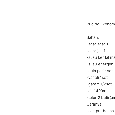
Puding Ekonomi
Bahan:
-agar agar 1
-agar jeli 1
-susu kental ma
-susu energen 
-gula pasir ses
-vaneli 1sdt
-garam 1/2sdt
-air 1400ml
-telur 2 butir(a
Caranya:
-campur bahan p