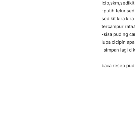
icip,skm,sediki
-putih telur,se
sedikit kira ki
tercampur rata
-sisa puding c
lupa cicipin ap
-simpan lagi d 
baca resep pudi