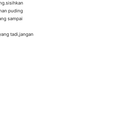
ng.sisihkan
onan puding
dang sampai
ang tadi,jangan