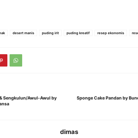
nak
desert manis
puding irit
puding kreatif
resep ekonomis
res
 & Sengkulun/Awul-Awul by
Sponge Cake Pandan by Bun
ansa
dimas