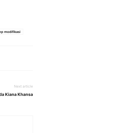
ep modifikasi
Next article
da Kiana Khansa