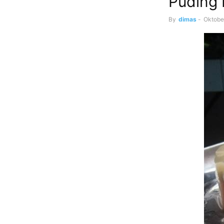
Puding 
By
dimas
-
Oktobe