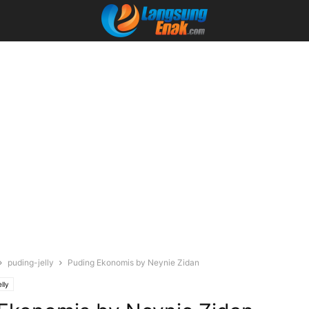
puding-jelly
Puding Ekonomis by Neynie Zidan
lly