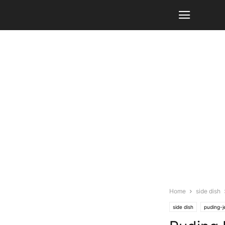
Home
side dish
side dish
puding-je