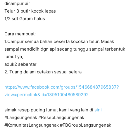
dicampur air
Telur 3 butir kocok lepas
1/2 sdt Garam halus
Cara membuat:
1.Campur semua bahan beserta kocokan telur. Masak
sampai mendidih dgn api sedang tunggu sampai terbentuk
lumut ya,
aduk2 sebentar
2. Tuang dalam cetakan sesuai selera
https://www.facebook.com/groups/154668487965837?
view=permalink&id=1395100480589292
simak resep puding lumut kami yang lain di
sini
#Langsungenak #ResepLangsungenak
#KomunitasLangsungenak #FBGroupLangsungenak