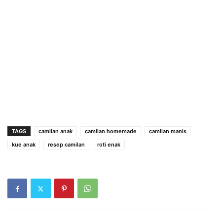
TAGS
camilan anak
camilan homemade
camilan manis
kue anak
resep camilan
roti enak