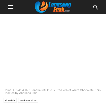
Home
side dish
aneka roti-kue
Red Velvet White Chocolate Chip
Cookies by Andriana Irma
side dish
aneka roti-kue