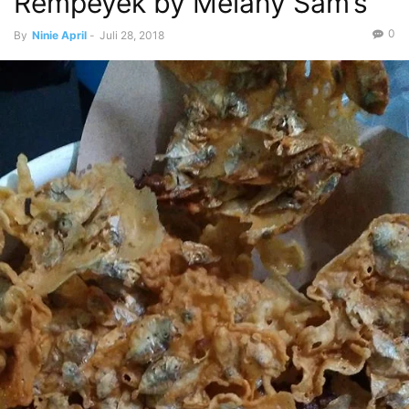
Rempeyek by Melany Sam’s
0
By
Ninie April
-
Juli 28, 2018