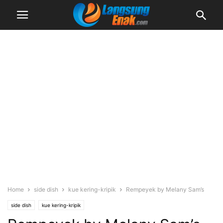
Home
side dish
kue kering-kripik
Rempeyek by Melany Sam’s
side dish
kue kering-kripik